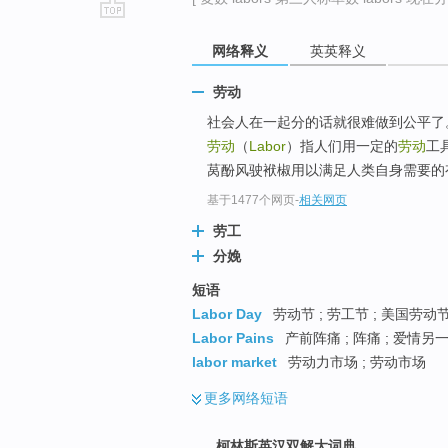
go
网络释义
英英释义
top
劳动
社会人在一起分的话就很难做到公平了。
劳动
（
Labor
）指人们用一定的
劳动
工
莴酚风驶袱椒用以满足人类自身需要的
基于1477个网页
-
相关网页
劳工
分娩
短语
Labor Day
劳动节 ; 劳工节 ; 美国劳动节
Labor Pains
产前阵痛 ; 阵痛 ; 爱情另
labor market
劳动力市场 ; 劳动市场
更多
网络短语
柯林斯英汉双解大词典