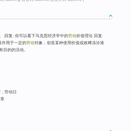
 回复: 你可以看下马克思经济学中的
劳动
价值理论 回复:
具作用于一定的
劳动
对象，创造某种使用价值或效稀冻汾港
有目的的活动。
 ; 劳动日
一章