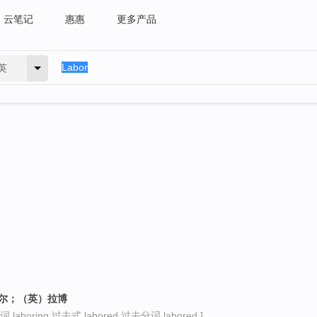
云笔记
惠惠
更多产品
英
博尔；（英）拉博
laboring 过去式 labored 过去分词 labored ]