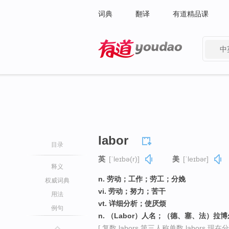
词典
翻译
有道精品课
中
有道 - 网易旗下搜索
labor
目录
英
[ˈleɪbə(r)]
美
[ˈleɪbər]
释义
n. 劳动；工作；劳工；分娩
权威词典
vi. 劳动；努力；苦干
用法
vt. 详细分析；使厌烦
例句
n. （Labor）人名；（德、塞、法）拉
[ 复数 labors 第三人称单数 labors 现在分词 