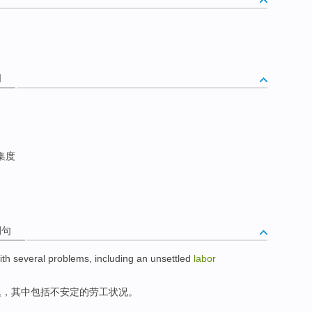
词
集度
例句
ith
several
problems
,
including
an unsettled
labor
题
，
其中包括
不
安定
的
劳工
状况。