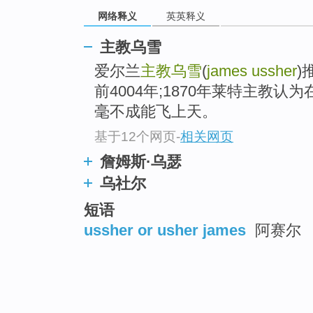
网络释义
英英释义
主教乌雪
爱尔兰
主教乌雪
(
james ussher
)
前4004年;1870年莱特主教
毫不成能飞上天。
基于12个网页
-
相关网页
詹姆斯·乌瑟
乌社尔
短语
ussher or usher james
阿赛尔