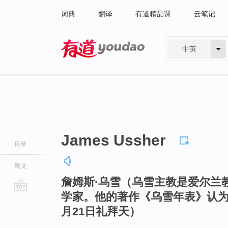
词典
翻译
有道精品课
云笔记
中英
有道 - 网易旗下搜索
James Ussher
目录
释义
詹姆斯·乌雪（乌雪主教是爱尔兰
学家。他的著作《乌雪年表》认为，
go
月21日礼拜天）
top