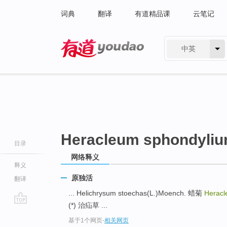
词典
翻译
有道精品课
云笔记
中英
有道 - 网易旗下搜索
Heracleum sphondyli
目录
网络释义
释义
原独活
翻译
... Helichrysum stoechas(L.)Moench. 蜡菊
Heracl
(*) 治疝草 ...
go
基于1个网页
-
相关网页
top