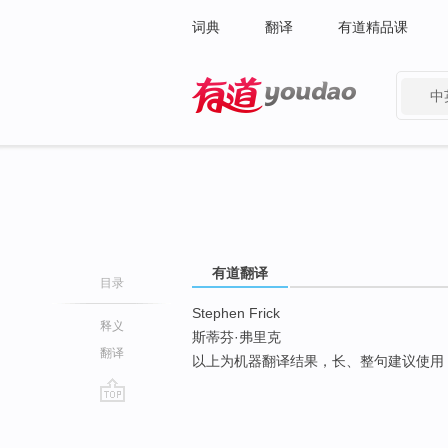
词典
翻译
有道精品课
中
有道 - 网易旗下搜索
有道翻译
目录
Stephen Frick
释义
斯蒂芬·弗里克
翻译
以上为机器翻译结果，长、整句建议使用
go
top