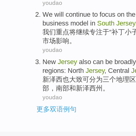
youdao
We
will
continue to
focus on
the
business
model
in
South
Jersey
我们
重点
将
继续
专注于“
补丁
小子
市场
影响。
youdao
New
Jersey
also
can be
broadly
regions
:
North
Jersey
,
Central
J
新泽西
也
大致
可
分为
三个
地理
区
部
，
南部
和
新泽西州。
youdao
更多双语例句