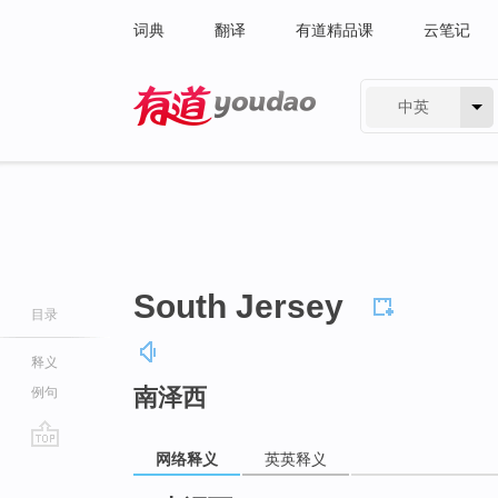
词典
翻译
有道精品课
云笔记
中英
有道 - 网易旗下搜索
South Jersey
目录
释义
南泽西
例句
网络释义
英英释义
go
top