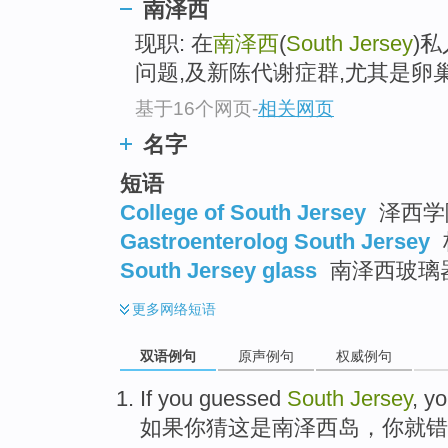
南泽西
现职: 在
南泽西
(
South Jersey
)
问题,及新陈代谢症群,尤其是卵
基于16个网页
-
相关网页
名字
短语
College of South Jersey
泽西学
Gastroenterolog South Jersey
South Jersey glass
南泽西玻璃
更多
网络短语
双语例句
原声例句
权威例句
If
you
guessed
South
Jersey
, y
如果
你
猜
这是
南
泽西岛
，你
就错