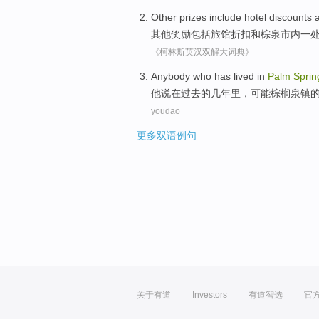
Other
prizes
include
hotel
discounts
其他
奖励
包括
旅馆
折扣
和
棕
泉
市内
一
《柯林斯英汉双解大词典》
Anybody
who
has lived
in
Palm
Sprin
他说
在
过去
的
几年
里，可能
棕榈
泉镇
youdao
更多双语例句
关于有道
Investors
有道智选
官