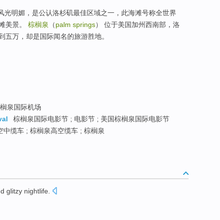
，风光明媚，是公认洛杉矶最佳区域之一，此海滩号称全世界
海滩美景。
棕榈泉
（
palm springs
） 位于美国加州西南部，洛
到五万，却是国际闻名的旅游胜地。
榈泉国际机场
val
棕榈泉国际电影节 ; 电影节 ; 美国棕榈泉国际电影节
中缆车 ; 棕榈泉高空缆车 ; 棕榈泉
nd
glitzy
nightlife
.