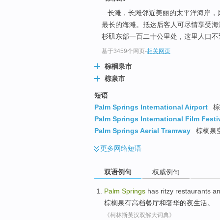
...长滩，长滩邻近美丽的太平洋海岸
最长的海滩。抵达后客人可尽情享受
杉矶东部一百二十公里处，这里人口不
基于3459个网页
-
相关网页
棕榈泉市
棕泉市
短语
Palm Springs International Airport
棕
Palm Springs International Film Festi
Palm Springs Aerial Tramway
棕榈泉空
更多
网络短语
双语例句
权威例句
Palm
Springs
has
ritzy
restaurants
a
棕榈
泉
有
高档
餐厅
和
奢华
的
夜生活
。
《柯林斯英汉双解大词典》