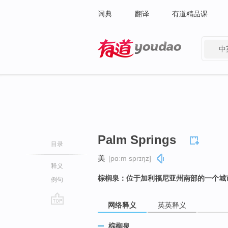
词典
翻译
有道精品课
中
有道 - 网易旗下搜索
Palm Springs
目录
美
[pɑːm sprɪŋz]
释义
棕榈泉：位于加利福尼亚州南部的一个城
例句
网络释义
英英释义
go
top
棕榈泉