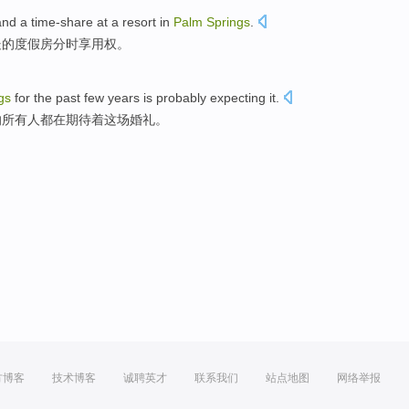
and
a
time-share
at a
resort
in
Palm
Springs
.
处的
度假
房
分时
享用权。
gs
for
the past
few years
is
probably
expecting
it.
的
所有
人都在期待着这场婚礼。
方博客
技术博客
诚聘英才
联系我们
站点地图
网络举报