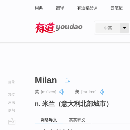
词典
翻译
有道精品课
云笔记
中英
有道 - 网易旗下搜索
Milan
目录
英
[mɪˈlæn]
美
[mɪˈlæn]
释义
n. 米兰（意大利北部城市）
用法
例句
网络释义
英英释义
go