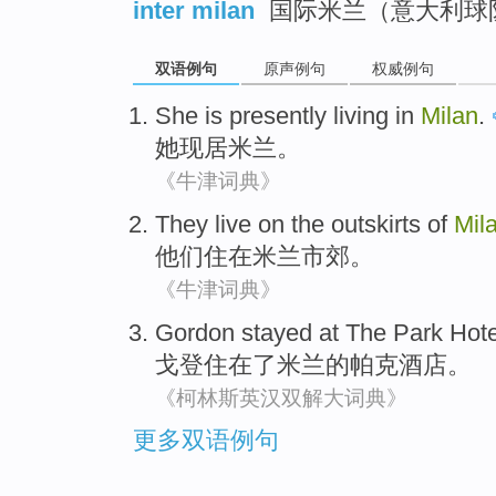
inter milan
国际米兰（意大利球
双语例句
原声例句
权威例句
She
is presently
living in
Milan
.
她
现
居
米兰
。
《牛津词典》
They
live
on
the outskirts of
Mil
他们
住
在
米兰
市郊
。
《牛津词典》
Gordon
stayed
at
The
Park
Hote
戈登
住
在
了
米兰
的
帕克
酒店
。
《柯林斯英汉双解大词典》
更多双语例句