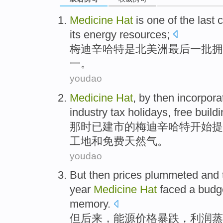
Medicine
Hat
is
one
of
the last
c
its
energy
resources
;
梅迪辛
哈特
是
北美洲
最后
一
批
拥
一。
youdao
Medicine
Hat
, by
then
incorpora
industry
tax
holidays
,
free
build
那时
已建
市
的梅迪辛哈特
开始
提
工地
和
免费
天然气
。
youdao
But
then
prices
plummeted
and 
year
Medicine
Hat
faced a
budg
memory
.
但
后来
，能源
价格
暴跌
，
利润
蒸