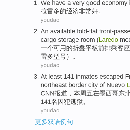
We have a
very
good
economy
拉雷多
的
经济
非常
好
。
youdao
An
available
fold-flat front-pass
cargo
storage room
(
Laredo
mod
一个
可用
的折叠平板
前排
乘客
座
雷多
型号
）。
youdao
At least
141
inmates
escaped
F
northeast
border
city
of Nuevo
L
CNN
报道
，
本周五
在
墨西哥
东
141
名囚犯
逃狱
。
youdao
更多双语例句