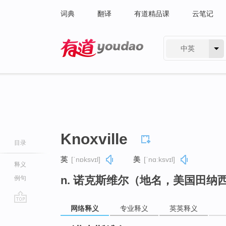
词典
翻译
有道精品课
云笔记
中英
有道 - 网易旗下搜索
Knoxville
目录
英
[ˈnɒksvɪl]
美
[ˈnɑːksvɪl]
释义
n. 诺克斯维尔（地名，美国田纳
例句
网络释义
专业释义
英英释义
go
top