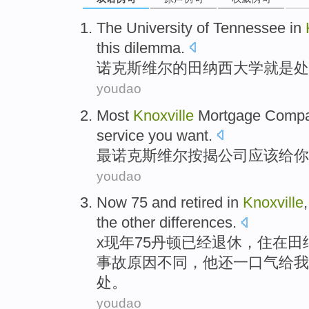
The
University
of
Tennessee
in
this
dilemma
.
诺克斯维尔
的
田纳西
大学
就是
处
youdao
Most
Knoxville
Mortgage
Compa
service
you
want
.
最
诺克斯维尔
按揭
公司
应该
给
你
youdao
Now 75 and
retired
in
Knoxville
the
other
differences
.
x现年75丹顿已经
退休
，住
在
田
事故原因
不同
，他还一口气给
我
处。
youdao