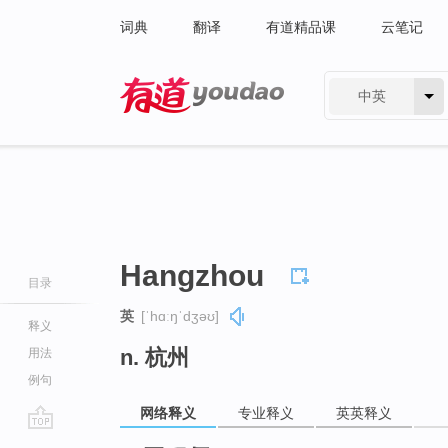
词典
翻译
有道精品课
云笔记
中英
有道 - 网易旗下搜索
Hangzhou
目录
英
[ˈhɑːŋˈdʒəʊ]
释义
n. 杭州
用法
例句
网络释义
专业释义
英英释义
go