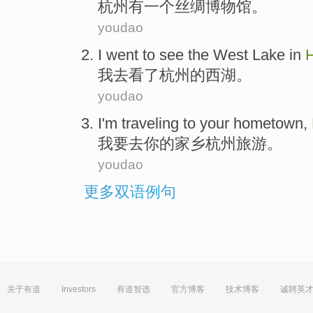
杭州
有
一个
丝绸
博物馆
。
youdao
I
went to
see
the
West Lake
in
我
去
看
了
杭州
的
西湖
。
youdao
I
'm
traveling
to
your
hometown
,
我
要
去
你
的家乡
杭州
旅游
。
youdao
更多双语例句
关于有道
Investors
有道智选
官方博客
技术博客
诚聘英