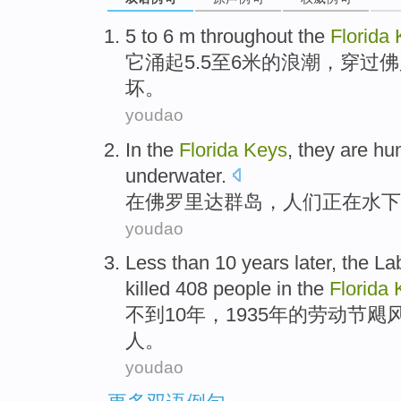
5
to 6
m
throughout
the
Florida
它涌起5.5
至
6
米
的浪潮，穿过佛
坏。
youdao
In
the
Florida
Keys
,
they
are
hun
underwater
.
在
佛罗里达
群岛
，
人们
正在
水下
youdao
Less than
10
years
later,
the
La
killed
408
people
in
the
Florida
不到
10
年
，1935年
的
劳动节
飓
人
。
youdao