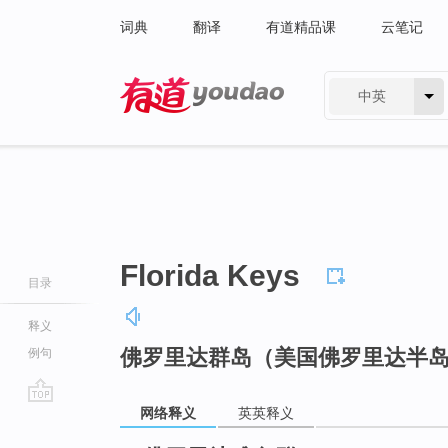
词典
翻译
有道精品课
云笔记
中英
有道 - 网易旗下搜索
Florida Keys
目录
释义
佛罗里达群岛（美国佛罗里达半
例句
网络释义
英英释义
go
top