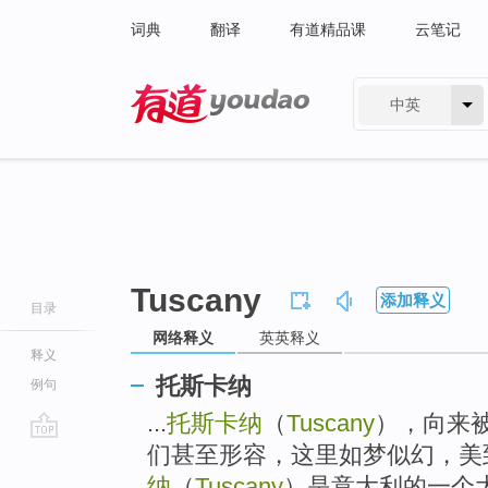
词典
翻译
有道精品课
云笔记
中英
有道 - 网易旗下搜索
Tuscany
添加释义
目录
网络释义
英英释义
释义
托斯卡纳
例句
...
托斯卡纳
（
Tuscany
），向来
们甚至形容，这里如梦似幻，美
go
top
纳
（
Tuscany
）是意大利的一个