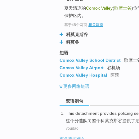
夏天清凉的
Comox Valley
(
歌摩士谷
)
保护区内。
基于48个网页
-
相关网页
科莫克斯谷
科莫谷
短语
Comox Valley School District
歌摩士谷
Comox Valley Airport
谷机场
Comox Valley Hospital
医院
更多
网络短语
双语例句
This
detachment
provides
policing
se
这个
分遣队
向
整个
科莫
克斯
谷
提供了
youdao