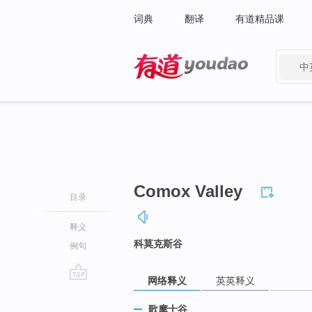
词典
翻译
有道精品课
中
有道 - 网易旗下搜索
Comox Valley
目录
释义
科莫克斯谷
例句
网络释义
英英释义
go
top
歌摩士谷