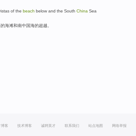
istas
of the
beach
below
and
the South
China
Sea
面
的
海滩
和
南
中国海的超越。
方博客
技术博客
诚聘英才
联系我们
站点地图
网络举报