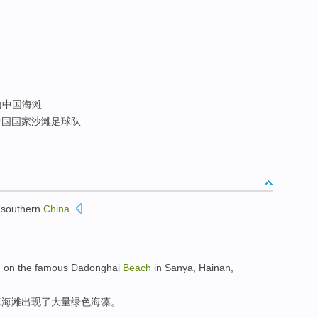
山中国海滩
国国家沙滩足球队
 southern
China
.
d
on the
famous
Dadonghai
Beach
in Sanya
,
Hainan
,
海
海滩
出现了
大量
绿色
海藻
。