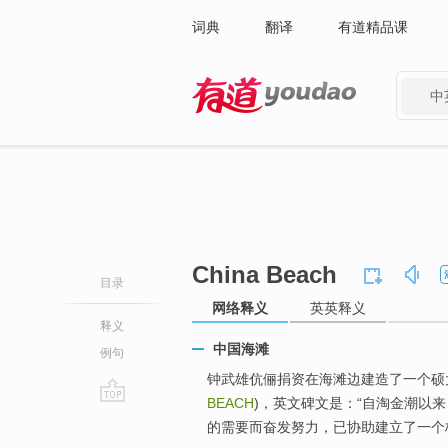
词典
翻译
有道精品课
中
有道 - 网易旗下搜索
China Beach
目录
网络释义
英英释义
释义
中国海滩
例句
钟武雄伉俪捐资在海滩边建造了一个硕
BEACH
)，英文碑文是：“自淘金潮以
go
的需要而奋发努力，已协助建立了一个极
top