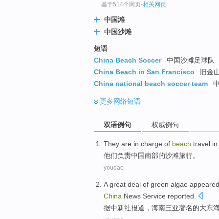
基于514个网页
-
相关网页
中国滩
中国沙滩
短语
China Beach Soccer
中国沙滩足球队
China Beach in San Francisco
旧金
China national beach soccer team
中
更多
网络短语
双语例句
权威例句
They
are in charge
of
beach
travel
in
他们
负责
中国
南部
的
沙滩
旅行
。
youdao
A
great deal of
green
algae
appeare
China
News Service
reported
.
据中新社报道
，
海南
三亚
著名
的
大东