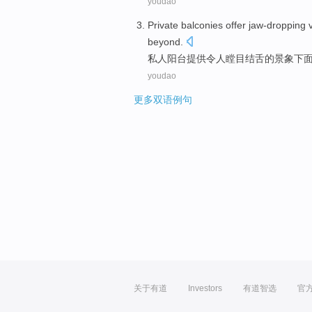
youdao
Private
balconies
offer
jaw-dropping v
beyond
.
私人
阳台
提供
令人
瞠目
结舌
的
景象
下
youdao
更多双语例句
关于有道
Investors
有道智选
官