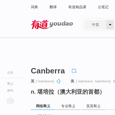
词典
翻译
有道精品课
云笔记
中英
有道 - 网易旗下搜索
Canberra
目录
英
[ˈkænbərə]
美
[ˈkænbərəˌˈkænberə]
释义
n. 堪培拉（澳大利亚的首都）
例句
网络释义
专业释义
英英释义
go
top