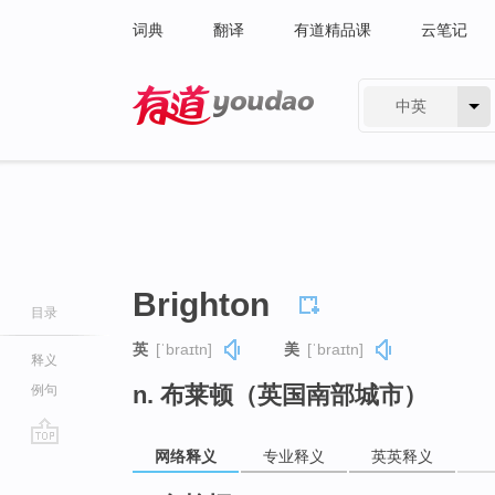
词典
翻译
有道精品课
云笔记
中英
有道 - 网易旗下搜索
Brighton
目录
英
[ˈbraɪtn]
美
[ˈbraɪtn]
释义
n. 布莱顿（英国南部城市）
例句
网络释义
专业释义
英英释义
go
top