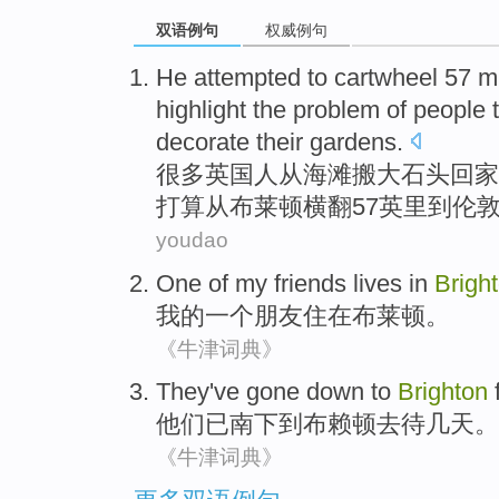
双语例句
权威例句
He
attempted to
cartwheel
57
m
highlight the problem of
people
decorate
their
gardens
.
很多英国
人
从
海滩
搬
大石头
回家
打算
从
布莱顿横
翻
57
英里
到
伦
youdao
One
of
my
friends
lives
in
Brigh
我
的
一个
朋友
住
在
布莱顿
。
《牛津词典》
They
've gone
down
to
Brighton
他们
已
南下
到
布赖顿去
待几天
。
《牛津词典》