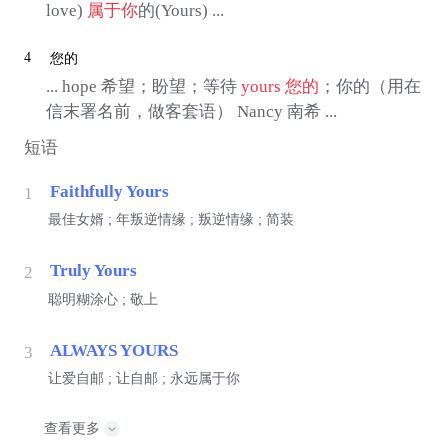
love)
属于你
的(Yours) ...
4
您的
... hope 希望；盼望；等待
yours
您的
；你的（用在
信末署名前，做客套语） Nancy 南希 ...
短语
Faithfully Yours
1
最佳女婿 ; 年叛逆情缘 ; 叛逆情缘 ; 简装
Truly Yours
2
聪明糊涂心 ; 敬上
ALWAYS YOURS
3
让爱自邮 ; 让自邮 ; 永远属于你
查看更多