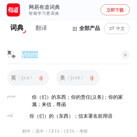
网易有道词典
立即下载
智能学习更高效
词典
翻译
全部产品
中文
英
中
/ jɔːz /
/ jɔːrz /
英
美
pron.
你（们）的东西；你的责任[义务]；你的家
属；来信，尊函
adj.
你（们）的（东西）；信末署名前用语
初中
/
高中
/
CET4
/
CET6
/
考研