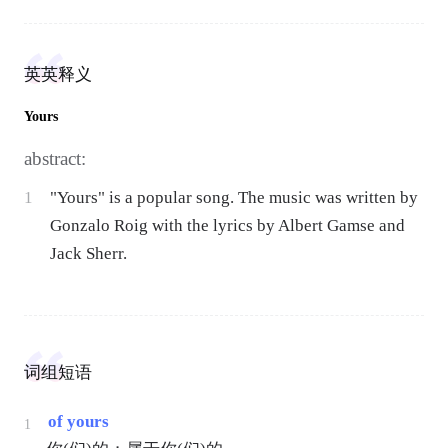
英英释义
Yours
abstract:
1
"Yours" is a popular song. The music was written by
Gonzalo Roig with the lyrics by Albert Gamse and
Jack Sherr.
词组短语
of yours
1