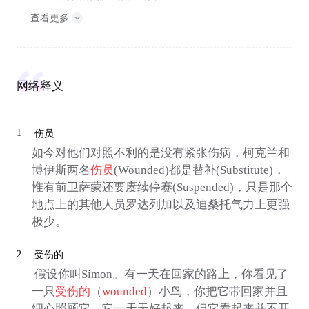
查看更多
网络释义
1
伤员
如今对他们对照不利的是没有紧张伤病，柯克兰和
博伊斯两名
伤员
(Wounded)都是替补(Substitute)，
惟有前卫萨蒙还要赓续停赛(Suspended)，只是那个
地点上的其他人员罗达列加以及迪桑托气力上更强
极少。
2
受伤的
假设你叫Simon。有一天在回家的路上，你看见了
一只
受伤的
（
wounded
）小鸟，你把它带回家并且
细心照顾它。它一天天好起来，但它看起来并不开