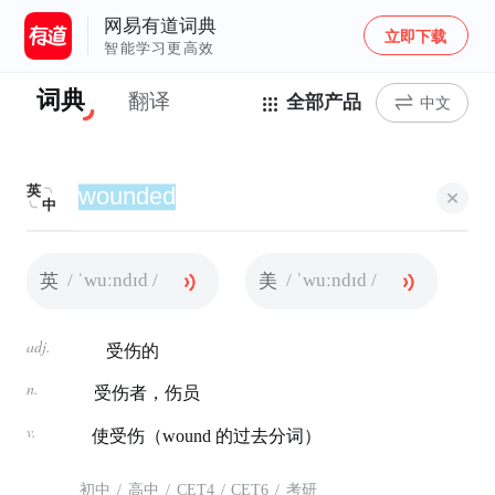
网易有道词典
立即下载
智能学习更高效
词典
翻译
全部产品
中文
英
中
/ ˈwuːndɪd /
/ ˈwuːndɪd /
英
美
adj.
受伤的
n.
受伤者，伤员
v.
使受伤（wound 的过去分词）
初中
/
高中
/
CET4
/
CET6
/
考研