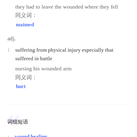
they had to leave the wounded where they fell
同义词：
maimed
adj.
1
suffering from physical injury especially that
suffered in battle
nursing his wounded arm
同义词：
hurt
词组短语
wound healing