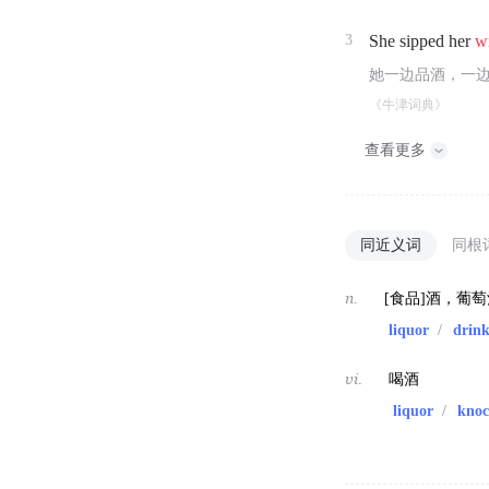
3
She sipped her
w
她一边品酒，一
《牛津词典》
查看更多
同近义词
同根
n.
[食品]酒，葡
liquor
/
drin
vi.
喝酒
liquor
/
knoc