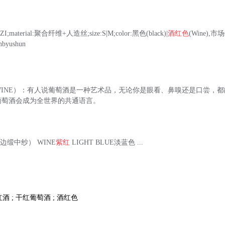
I;material:聚合纤维+人造丝;size:S|M;color:黑色(black)|
酒红色
(Wine),市
nbyushun
WINE）：有人说葡萄酒是一种艺术品，无论你是眼看、鼻嗅还是口尝，
葡萄酒会成为全世界的共通语言。
丝边缎中纱） WINE
紫红
LIGHT BLUE淡蓝色 ...
红酒 ; 干红葡萄酒 ; 酒红色