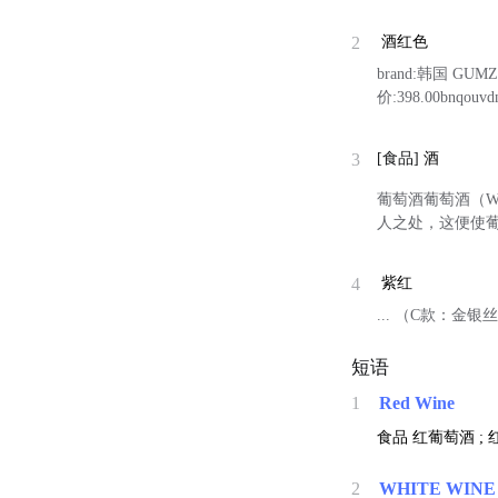
2
酒红色
brand:韩国 GUMZZ
价:398.00bnqouvd
3
[食品]
酒
葡萄酒葡萄酒（
人之处，这便使
4
紫红
... （C款：金银
短语
1
Red Wine
食品
红葡萄酒 ; 
2
WHITE WINE