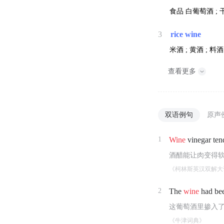
食品
白葡萄酒 ; 
3
rice wine
米酒 ; 黄酒 ; 料酒
查看更多
双语例句
原声
1
Wine
vinegar ten
酒醋能让肉变得
《柯林斯英汉双解大
2
The
wine
had bee
这葡萄酒里掺入
《牛津词典》