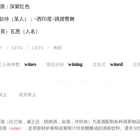
酒；深紫红色
款待（某人）；<西印度>跳摆臀舞
）（英）瓦恩（人名）
中
/
CET4
/
CET6
/
考研
wines
wining
wined
三人称单数
现在分词
过去式
过
释义
英英释义
蒸馏酒（白兰地，威士忌，朗姆酒，金酒，伏特加）为基酒配制各种调香物
萄酒（
wine
）：是用新鲜的葡萄或葡萄汁经发酵酿成的酒精饮料。通常分
。