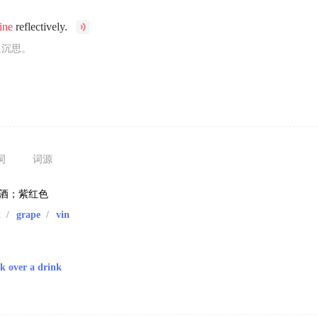
ine
reflectively.
边沉思。
词
词源
萄酒；紫红色
k
/
grape
/
vin
k over a drink