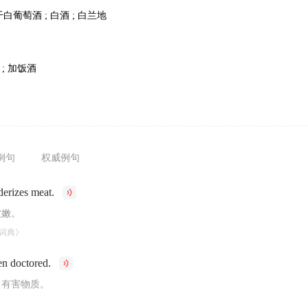
干白葡萄酒 ; 白酒 ; 白兰地
 ; 加饭酒
例句
权威例句
derizes meat.
软嫩。
词典》
n doctored.
了有害物质。