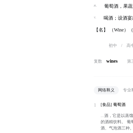
n.
葡萄酒，果蔬
v.
喝酒；设酒宴
【名】 （Wine
初中
/
高
wines
复数
第
网络释义
专业
1
[食品]
葡萄酒
...酒，它是以
的酒精饮料。 葡
酒、气泡酒三种