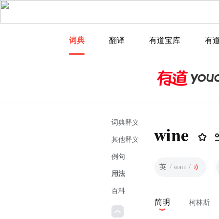
词典
翻译
有道宝库
有
词典释义
wine
其他释义
例句
英
/ waɪn /
用法
百科
简明
柯林斯