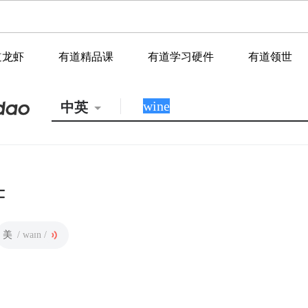
道龙虾
有道精品课
有道学习硬件
有道领世
中英
美
/ waɪn /