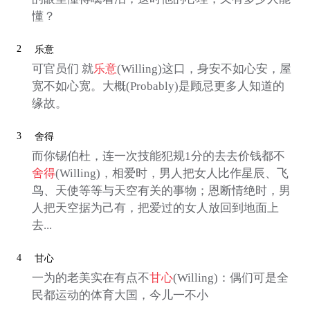
懂？
2
乐意
可官员们 就
乐意
(Willing)这口，身安不如心安，屋
宽不如心宽。大概(Probably)是顾忌更多人知道的
缘故。
3
舍得
而你锡伯杜，连一次技能犯规1分的去去价钱都不
舍得
(Willing)，相爱时，男人把女人比作星辰、飞
鸟、天使等等与天空有关的事物；恩断情绝时，男
人把天空据为己有，把爱过的女人放回到地面上
去...
4
甘心
一为的老美实在有点不
甘心
(Willing)：偶们可是全
民都运动的体育大国，今儿一不小