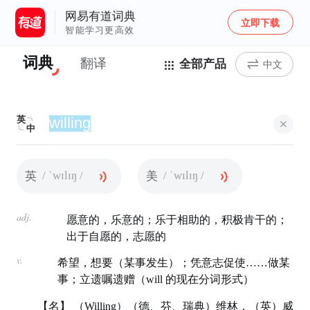
网易有道词典
立即下载
智能学习更高效
词典
翻译
全部产品
中文
英
中
/ ˈwɪlɪŋ /
/ ˈwɪlɪŋ /
英
美
adj.
愿意的，乐意的；乐于相助的，积极肯干的；
出于自愿的，志愿的
v.
希望，想要（某事发生）；凭意志促使……做某
事；立遗嘱遗赠（will 的现在分词形式）
【名】 （Willing）（德、芬、瑞典）维林，（英）威