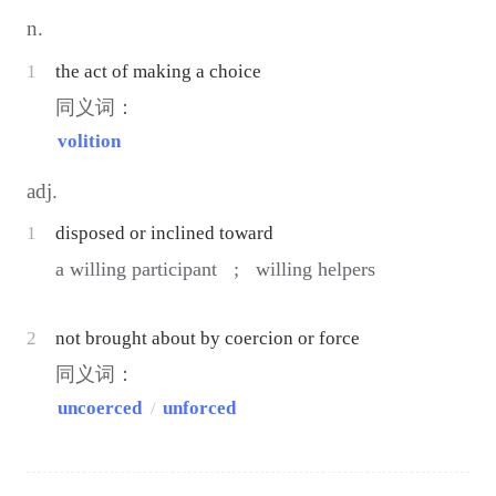
n.
1
the act of making a choice
同义词：
volition
adj.
1
disposed or inclined toward
a willing participant ;
willing helpers
2
not brought about by coercion or force
同义词：
uncoerced
/
unforced