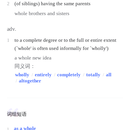
2
(of siblings) having the same parents
whole brothers and sisters
adv.
1
to a complete degree or to the full or entire extent
(`whole' is often used informally for `wholly')
a whole new idea
同义词：
wholly
/
entirely
/
completely
/
totally
/
all
/
altogether
词组短语
as a whole
1