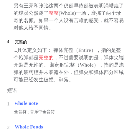
另有王亮和张弛这两个仍然早依然被表明涓嶆垚了
的球员公然踢了
整整
(Whole)一场，糜掷了两个珍
奇的名额。如果一个人没有苦难的感受，就不容易
对他人给予同情。
4
完整的
...具体定义如下： 弹体完整（Entire），指的是整
个炮弹都是
完整的
，不过需要说明的是，弹体尖端
开裂是允许的。 装药腔完整（Whole），指的是炮
弹的装药腔并未暴露在外，但弹尖和弹体部分区域
可能已经发生破损、剥落。
短语
whole note
1
全音符 ; 音乐中全音符
Whole Foods
2