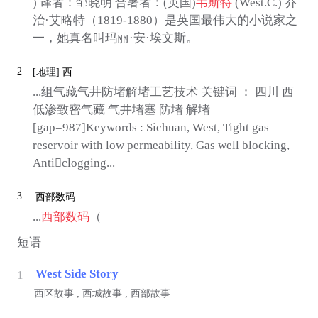
) 译者：邹晓明 合著者：(英国)
韦斯特
(West.C.) 乔
治·艾略特（1819-1880）是英国最伟大的小说家之
一，她真名叫玛丽·安·埃文斯。
2
[地理]
西
...组气藏气井防堵解堵工艺技术 关键词 ： 四川 西
低渗致密气藏 气井堵塞 防堵 解堵
[gap=987]Keywords : Sichuan, West, Tight gas
reservoir with low permeability, Gas well blocking,
Anticlogging...
3
西部数码
...
西部数码
（
短语
West Side Story
1
西区故事 ; 西城故事 ; 西部故事