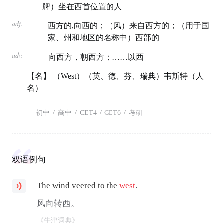
牌）坐在西首位置的人
adj.
西方的,向西的；（风）来自西方的；（用于国
家、州和地区的名称中）西部的
adv.
向西方，朝西方；……以西
【名】 （West）（英、德、芬、瑞典）韦斯特（人
名）
初中
/
高中
/
CET4
/
CET6
/
考研
双语例句
The wind veered to the
west
.
风向转西。
《牛津词典》