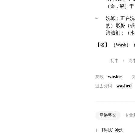
（金，银）于
n.
洗涤；正在洗
的）形势（或
清洁剂；（水流
【名】 （Wash
初中
/
高
washes
复数
washed
过去分词
网络释义
专业
1
[科技]
冲洗