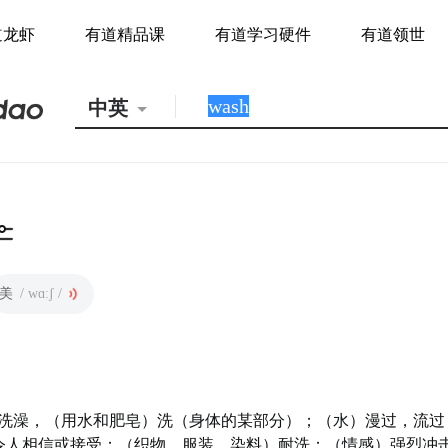
道龙虾
有道精品课
有道学习硬件
有道领世
中英
美
/ wɑːʃ /
洗澡，（用水和肥皂）洗（身体的某部分）；（水）漫过，流过
令人相信或接受；（织物，服装，染料）耐洗；（情感）强烈冲