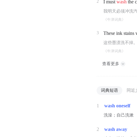
2
I must
wash
the 
我明天必须冲洗
《牛津词典》
3
These ink stains
这些墨渍洗不掉
《牛津词典》
查看更多
词典短语
同近
1
wash oneself
洗澡；自己洗漱
2
wash away