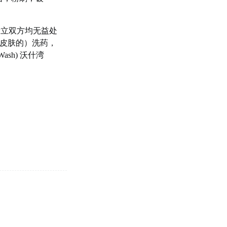
对立双方均无益处
皮肤的）洗药，
sh) 沃什湾