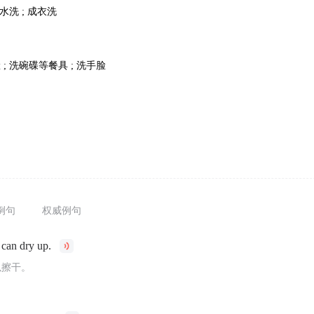
 水洗 ; 成衣洗
 ; 洗碗碟等餐具 ; 洗手脸
例句
权威例句
can dry up.
以擦干。