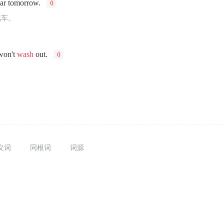
car tomorrow.
汽车。
 won't
wash
out.
。
义词
同根词
词源