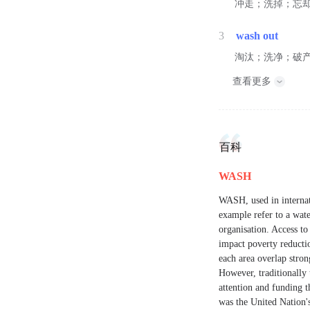
冲走；洗掉；忘
3
wash out
淘汰；洗净；破
查看更多
百科
WASH
WASH, used in internat
example refer to a wate
organisation. Access to
impact poverty reducti
each area overlap stron
However, traditionally
attention and funding
was the United Nation's