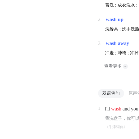
普洗 ; 成衣洗水 ;
2
wash up
洗餐具 ; 洗手洗脸
3
wash away
冲走 ; 冲垮 ; 冲掉
查看更多
双语例句
原声
1
I'll
wash
and you 
我洗盘子，你可
《牛津词典》