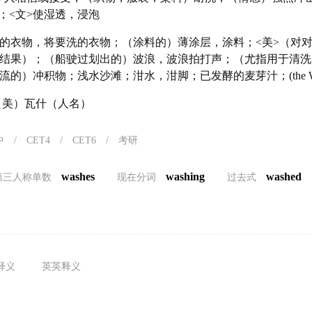
；<文>使湿透，浸泡
的衣物，将要洗的衣物；（涂料的）薄涂层，涂料；<美>（对
结果）；（船驶过划出的）波浪，波浪拍打声；（尤指用于清洗
的）冲积物；浅水沙滩；泔水，泔脚；已发酵的麦芽汁；(the Wa
）（美）瓦什（人名）
中
/
CET4
/
CET6
/
考研
washes
washing
washed
第三人称单数
现在分词
过去式
释义
英英释义