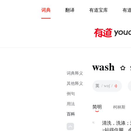
词典
翻译
有道宝库
有
wash
词典释义
其他释义
英
/ wɒʃ /
例句
用法
简明
柯林斯
百科
v.
清洗，洗涤；
>站得住脚，