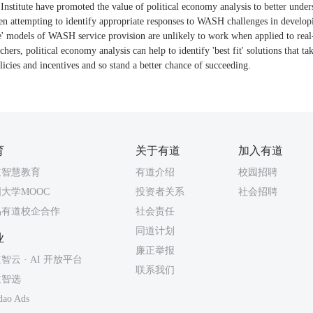
nstitute have promoted the value of political economy analysis to better under
hen attempting to identify appropriate responses to WASH challenges in develop
ice' models of WASH service provision are unlikely to work when applied to real
hers, political economy analysis can help to identify 'best fit' solutions that ta
olicies and incentives and so stand a better chance of succeeding.
育
关于有道
加入有道
道智慧教育
有道介绍
校园招聘
大学MOOC
投资者关系
社会招聘
易有道校企合作
社会责任
同道计划
业
廉正举报
智云 · AI 开放平台
联系我们
道智选
dao Ads