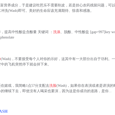
有丰富营养成分，于是建议吃芭乐不需要削皮，若是担心农药残留问题，可以
冲洗(Wash)即可。美好的生命应该充满期待、惊喜和感激。
，提高中性酚盐含酚量 关键词 ：
洗涤
、脱酚、中性酚盐 [gap=997]key wor
 phenolate
净
(Wash)，不要接受每个人对你的示好，这其中有一大部分出自于功利。
空中的飞机突然停下就会掉下来。
在嬉戏，我简略1点57分支配去
洗脸
(Wash)，如果你在表演或者是讲演
的继续下去，即使没有人喝采也要演，因为这是你成功的道路，是你...
ASH