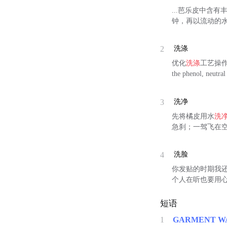
...芭乐皮中含
钟，再以流动的水
2
洗涤
优化
洗涤
工艺操作
the phenol, neutral
3
洗净
先将橘皮用水
洗
急刹；一驾飞在
4
洗脸
你发贴的时期我还
个人在听也要用心
短语
1
GARMENT W