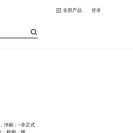
全部产品
登录
，冲刷；<非正式
击；粉刷；镀