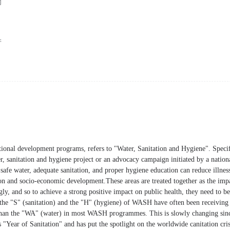
却
产
ional development programs, refers to "Water, Sanitation and Hygiene". Specif
r, sanitation and hygiene project or an advocacy campaign initiated by a nationa
 safe water, adequate sanitation, and proper hygiene education can reduce illnes
on and socio-economic development.These areas are treated together as the impa
gly, and so to achieve a strong positive impact on public health, they need to be
 the "S" (sanitation) and the "H" (hygiene) of WASH have often been receiving 
 than the "WA" (water) in most WASH programmes. This is slowly changing sin
 "Year of Sanitation" and has put the spotlight on the worldwide canitation cris