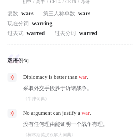
初中
/
高中
/
CET4
/
CET6
/
考研
wars
wars
复数
第三人称单数
warring
现在分词
warred
warred
过去式
过去分词
双语例句
Diplomacy is better than
war
.
采取外交手段胜于诉诸战争。
《牛津词典》
No argument can justify a
war
.
没有任何理由能证明一个战争有理。
《柯林斯英汉双解大词典》