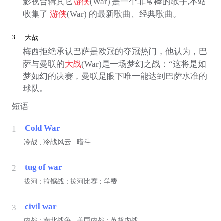
影视合辑其它
游侠
(War) 是一个非常棒的歌手,本站
收集了
游侠
(War) 的最新歌曲、经典歌曲。
3
大战
梅西拒绝承认巴萨是欧冠的夺冠热门，他认为，巴
萨与曼联的
大战
(War)是一场梦幻之战：“这将是如
梦如幻的决赛，曼联是眼下唯一能达到巴萨水准的
球队。
短语
Cold War
1
冷战 ; 冷战风云 ; 暗斗
tug of war
2
拔河 ; 拉锯战 ; 拔河比赛 ; 学费
civil war
3
内战 ; 南北战争 ; 美国内战 ; 英超内战