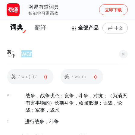
网易有道词典
立即下载
智能学习更高效
词典
翻译
全部产品
中文
英
中
/ wɔː(r) /
/ wɔːr /
英
美
n.
战争，战争状态；竞争，斗争，对抗；（为消灭
有害事物的）长期斗争，顽强抵御；舌战，论
战；军事，战术
v.
进行战争，斗争