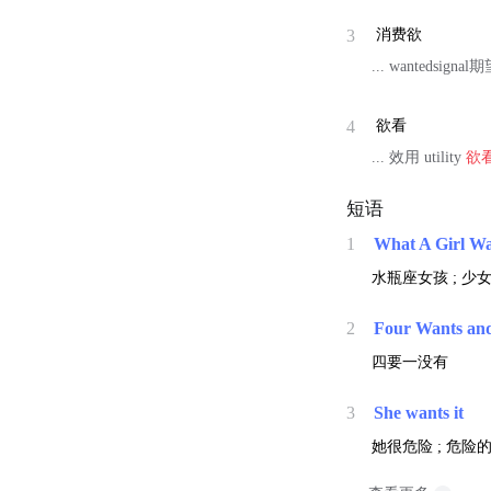
3
消费欲
... wantedsign
4
欲看
... 效用 utility
欲
短语
1
What A Girl W
水瓶座女孩 ; 少
2
Four Wants an
四要一没有
3
She wants it
她很危险 ; 危险的