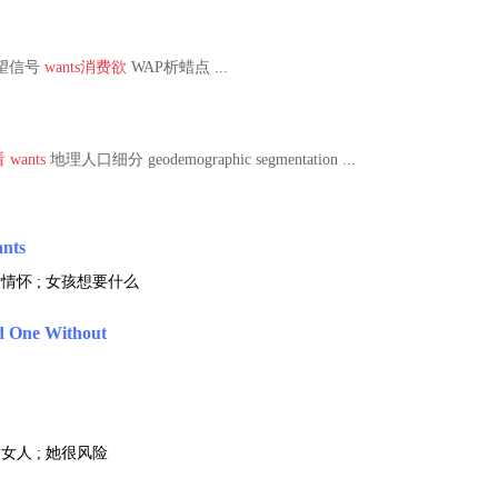
al期望信号
wants
消费欲
WAP析蜡点 ...
看
wants
地理人口细分 geodemographic segmentation ...
ants
女情怀 ; 女孩想要什么
d One Without
女人 ; 她很风险