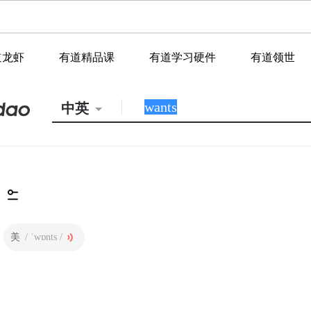
道龙虾
有道精品课
有道学习硬件
有道领世
中英
美
/ ˈwɒnts /