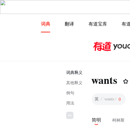
词典
翻译
有道宝库
有
词典释义
wants
其他释义
例句
英
/ ˈwɒnts /
用法
简明
柯林斯