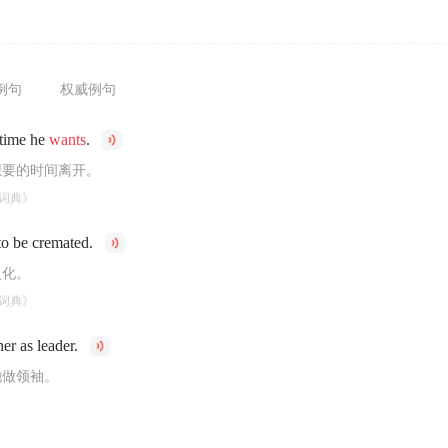
例句
权威例句
ytime he
wants
.
想要的时间离开。
词典》
to be cremated.
火化。
词典》
er as leader.
她做领袖。