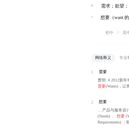
n.
需求；欲望；
v.
想要（want
初中
/
高
网络释义
专业
1
需要
曹明: # 201
需要
(Wants)，
2
想要
... 产品与服务设
(Needs) 、
想要
(
Requirements