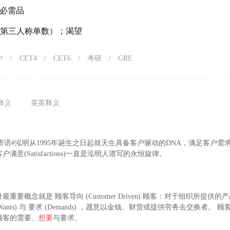
必需品
 的第三人称单数）；渴望
中
/
CET4
/
CET6
/
考研
/
GRE
释义
英英释义
2新年寄语#泓明从1995年诞生之日起就天生具备客户驱动的DNA，满足客户需求(
让客户满意(Satisfactions)一直是泓明人谱写的永恒旋律。
计最重要概念就是 顾客导向 (Customer Driven) 顾客：对于组织所提供
Wants) 与 要求 (Demands) ，愿意以金钱、财货或提供劳务去交换者。 顾客需求
) ：顾客的需要、
想要
与要求。