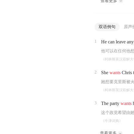
查看更多
双语例句
原声
1
He can leave an
他可以在任何他
《柯林斯英汉双解大
2
She
wants
Chris 
她想要克里斯被
《柯林斯英汉双解大
3
The party
wants
h
这个政党希望由
《牛津词典》
查看更多