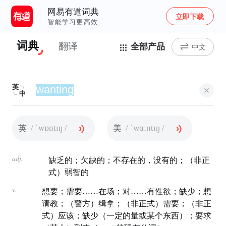
网易有道词典
立即下载
智能学习更高效
词典
翻译
全部产品
中文
英
中
/ ˈwɒntɪŋ /
/ ˈwɑːntɪŋ /
英
美
adj.
缺乏的；欠缺的；不存在的，没有的；（非正
式）弱智的
v.
想要；需要……在场；对……有性欲；缺少；想
请教；（警方）缉拿；（非正式）需要；（非正
式）应该；缺少（一定的量或某个东西）；要求