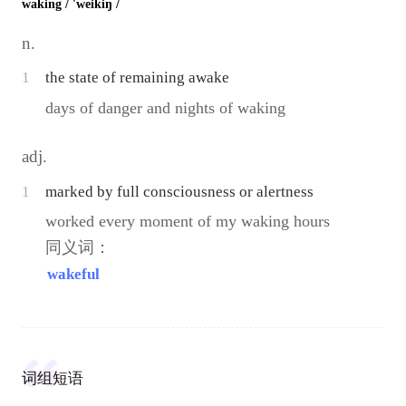
waking
/ 'weikiŋ /
n.
1
the state of remaining awake
days of danger and nights of waking
adj.
1
marked by full consciousness or alertness
worked every moment of my waking hours
同义词：
wakeful
词组短语