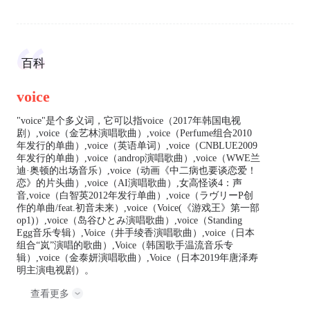
百科
voice
"voice"是个多义词，它可以指voice（2017年韩国电视
剧）,voice（金艺林演唱歌曲）,voice（Perfume组合2010
年发行的单曲）,voice（英语单词）,voice（CNBLUE2009
年发行的单曲）,voice（androp演唱歌曲）,voice（WWE兰
迪·奥顿的出场音乐）,voice（动画《中二病也要谈恋爱！
恋》的片头曲）,voice（AI演唱歌曲）,女高怪谈4：声
音,voice（白智英2012年发行单曲）,voice（ラヴリーP创
作的单曲/feat.初音未来）,voice（Voice(《游戏王》第一部
op1)）,voice（岛谷ひとみ演唱歌曲）,voice（Standing
Egg音乐专辑）,Voice（井手绫香演唱歌曲）,voice（日本
组合“岚”演唱的歌曲）,Voice（韩国歌手温流音乐专
辑）,voice（金泰妍演唱歌曲）,Voice（日本2019年唐泽寿
明主演电视剧）。
查看更多