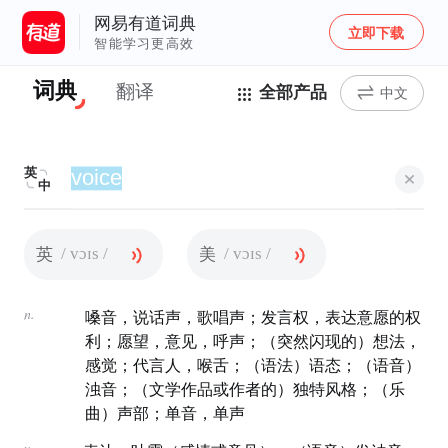
网易有道词典
立即下载
智能学习更高效
词典
翻译
全部产品
中文
英
中
/ vɔɪs /
/ vɔɪs /
英
美
n.
嗓音，说话声，歌唱声；发言权，表达意愿的权
利；愿望，意见，呼声；（突然闪现的）想法，
感觉；代言人，喉舌；（语法）语态；（语音）
浊音；（文学作品或作者的）独特风格；（乐
曲）声部；单音，单声
v.