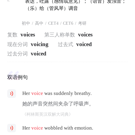
表达，吐露（感情或意见）；（语音）发浊音；
（乐）给（管风琴）调音
初中
/
高中
/
CET4
/
CET6
/
考研
voices
voices
复数
第三人称单数
voicing
voiced
现在分词
过去式
voiced
过去分词
双语例句
Her
voice
was suddenly breathy.
她的声音突然间夹杂了呼吸声。
《柯林斯英汉双解大词典》
Her
voice
wobbled with emotion.