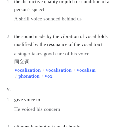
1
the distinctive quality or pitch or condition of a
person's speech
A shrill voice sounded behind us
2
the sound made by the vibration of vocal folds
modified by the resonance of the vocal tract
a singer takes good care of his voice
同义词：
vocalization
/
vocalisation
/
vocalism
/
phonation
/
vox
v.
1
give voice to
He voiced his concern
2
utter with vibrating vocal chords