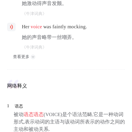
她激动得声音发颤。
《牛津词典》
Her
voice
was faintly mocking.
她的声音略带一丝嘲弄。
《牛津词典》
查看更多
网络释义
1
语态
被动
语态
语态
(VOICE)是个语法范畴,它是一种动词
形式,表示动词的主语与该动词所表示的动作之间的
主动和被动关系.