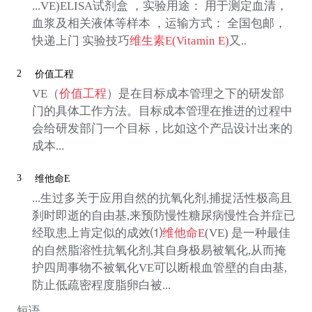
...VE)ELISA试剂盒 ，实验用途： 用于测定血清，
血浆及相关液体等样本 ，运输方式： 全国包邮，
快递上门 实验技巧
维生素E(Vitamin E)
又..
2
价值工程
VE（
价值工程
）是在目标成本管理之下的研发部
门的具体工作方法。目标成本管理在推进的过程中
会给研发部门一个目标，比如这个产品设计出来的
成本...
3
维他命E
...生过多关于应用自然的抗氧化剂,捕捉活性极高且
刹时即逝的自由基,来预防慢性糖尿病慢性合并症已
经取患上肯定似的成效⑴
维他命E
(VE) 是一种最佳
的自然脂溶性抗氧化剂,其自身极易被氧化,从而掩
护四周事物不被氧化VE可以断根血管壁的自由基,
防止低疏密程度脂卵白被...
短语