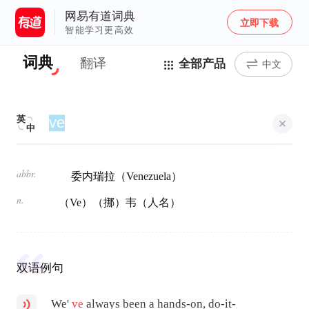
网易有道词典
立即下载
智能学习更高效
词典
翻译
全部产品
中文
英
中
abbr.
委内瑞拉（Venezuela）
n.
（Ve）（挪）韦（人名）
双语例句
We'
ve
always been a hands-on, do-it-