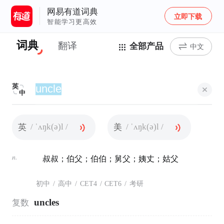
网易有道词典
立即下载
智能学习更高效
词典
翻译
全部产品
中文
英
中
/ ˈʌŋk(ə)l /
/ ˈʌŋk(ə)l /
英
美
n.
叔叔；伯父；伯伯；舅父；姨丈；姑父
初中
/
高中
/
CET4
/
CET6
/
考研
uncles
复数