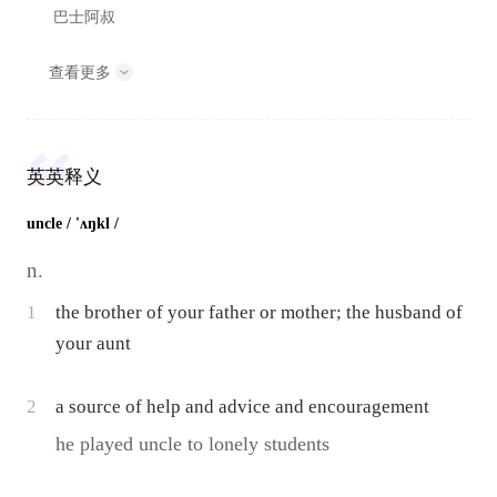
巴士阿叔
查看更多
英英释义
uncle
/ 'ʌŋkl /
n.
1
the brother of your father or mother; the husband of
your aunt
2
a source of help and advice and encouragement
he played uncle to lonely students