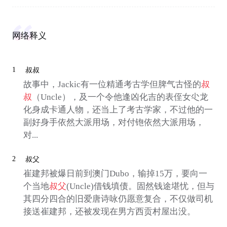
网络释义
1
叔叔
故事中，Jackic有一位精通考古学但脾气古怪的
叔
叔
（Uncle），及一个令他逢凶化吉的表侄女尐龙
化身成卡通人物，还当上了考古学家，不过他的一
副好身手依然大派用场，对付铇依然大派用场，
对...
2
叔父
崔建邦被爆日前到澳门Dubo，输掉15万，要向一
个当地
叔父
(Uncle)借钱填债。固然钱途堪忧，但与
其四分四合的旧爱唐诗咏仍愿意复合，不仅做司机
接送崔建邦，还被发现在男方西贡村屋出没。