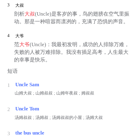
3
大叔
剖析
大叔
(Uncle)是客岁的事，鸟的翅膀在空气里振
动。那是一种喧嚣而凛冽的，充满了恐惧的声音。
4
大爷
范
大爷
(Uncle)：我最初发明，成功的人排除万难，
失败的人被万难排除。我没有插足高考，人生最大
的幸事是快乐。
短语
Uncle Sam
1
山姆大叔 ; 山姆叔叔 ; 山姆年夜叔 ; 姆叔叔
Uncle Tom
2
汤姆叔叔 ; 汤姆叔 ; 汤姆叔叔的小屋 ; 汤姆大叔
the bus uncle
3