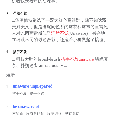
仇者快亲者痛的胡涂事。
3
浑然不觉
...华奥他特别选了一双大红色高跟鞋，殊不知这双
美则美矣，但是搭配同色系的球衣和球袜简直雷死
人对此冈萨雷斯似乎
浑然不觉
(Unaware)，兴奋地
在场跟不同的球迷合影，还拉着小狗做起了搞怪。
4
措手不及
... 粗枝大叶的broad-brush
措手不及
unaware
错综复
杂、扑朔迷离 anfractuosity ...
短语
unaware unprepared
1
措手不及 ; 措手不迭
be unaware of
2
不知道 ; 没有意识到 ; 没意识到 ; 没有觉察