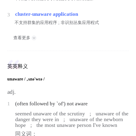
cluster-unaware application
3
不支持群集的应用程序 ; 非识别丛集应用程式
查看更多
英英释义
unaware
/ ,ʌnə'wεə /
adj.
1
(often followed by `of') not aware
seemed unaware of the scrutiny ;
unaware of the
danger they were in ;
unaware of the newborn
hope ;
the most unaware person I've known
同义词：