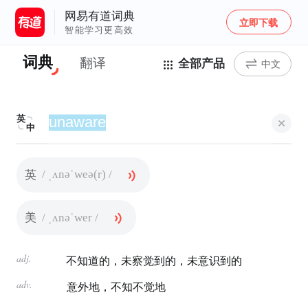
网易有道词典
立即下载
智能学习更高效
词典
翻译
全部产品
中文
英
中
/ ˌʌnəˈweə(r) /
英
/ ˌʌnəˈwer /
美
adj.
不知道的，未察觉到的，未意识到的
adv.
意外地，不知不觉地