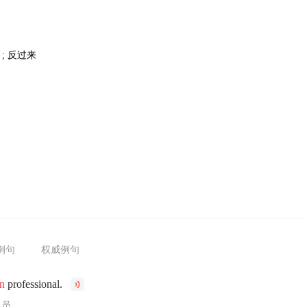
 ; 反过来
例句
权威例句
rn
professional.
人员。