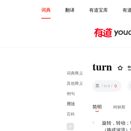
词典
翻译
有道宝库
有
turn
词典释义
其他释义
英
/ tɜːn /
例句
用法
简明
柯林斯
百科
v.
旋转，转动；
（路或河流）