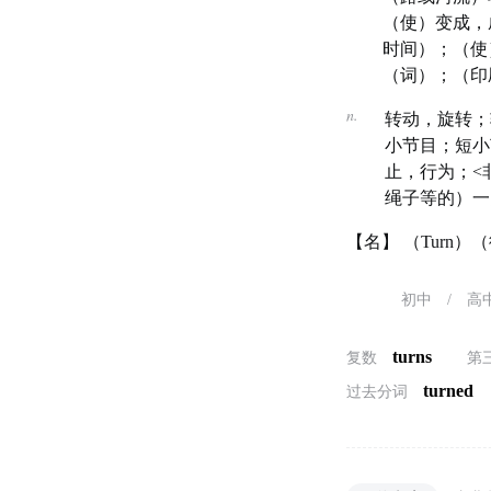
（使）变成，
时间）；（使
（词）；（印
n.
转动，旋转；
小节目；短小
止，行为；<
绳子等的）一
【名】 （Turn
初中
/
高
turns
复数
第
turned
过去分词