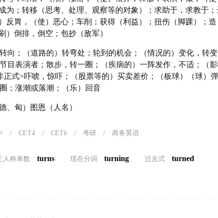
成为；转移（思考、处理、观察等的对象）；求助于，求教于；
）反胃，（使）恶心；车削；获得（利益）；扭伤（脚踝）；造
刷）倒排，倒空；包抄（敌军）
转向；（道路的）转弯处；轮到的机会；（情况的）变化，转变
节目表演者；散步，转一圈；（疾病的）一阵发作，不适；（影
非正式>吓唬，惊吓；（股票等的）买卖差价；（板球）（球）
圈；涨潮或落潮；（乐）回音
）（德、匈）图恩（人名）
中
/
CET4
/
CET6
/
考研
/
商务英语
turns
turning
turned
三人称单数
现在分词
过去式