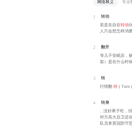
网络释义
专业
1
转动
若是在自在
转动
人只会想怎样消
2
翻开
等儿子安眠后，
架）是在什么时
3
转
行情翻
转
( Tu
4
转身
...没好果子吃
对方高大后卫还
队员拿英冠防守