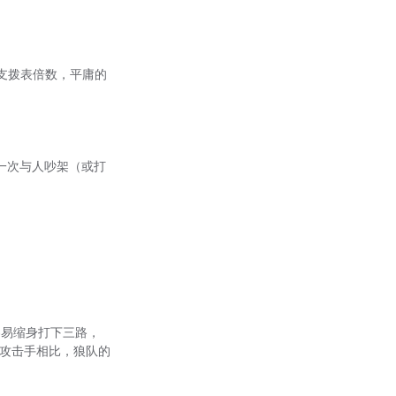
)和支拨表倍数，平庸的
，你上一次与人吵架（或打
容易缩身打下三路，
的攻击手相比，狼队的