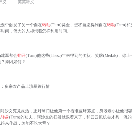
释义
英英释义
玩耍中触发了另一个自在
转动
(Turn)奖金，您将自愿得到自在
转动
(Turn
磨时间，伟大的人却想着怎样利用时间。
杨建军都会
翻开
(Turn)他这些(These)年来得到的奖状、奖牌(Medals)
候？原因如何？
rn )：多宗农产品上演暴跌行情
，但阿沙文究竟灵活，正对球门让他第一个看准皮球落点，身段矮小让他很
在
转身
(Turn)的功夫，阿沙文的扫射就跟着来了，和云云抓机会才具一流
思维来作战，怎能不吃大亏？