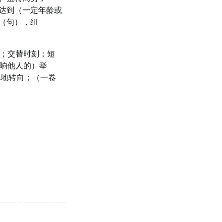
达到（一定年龄或
（句），组
；交替时刻；短
响他人的）举
弹地转向；（一卷