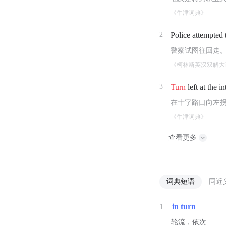
《牛津词典》
2
Police attempted
警察试图往回走
《柯林斯英汉双解大
3
Turn
left at the in
在十字路口向左
《牛津词典》
查看更多
词典短语
同近
1
in turn
轮流，依次