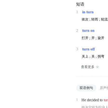
短语
1
in turn
依次 ; 转而 ; 轮流
2
turn on
打开 ; 开 ; 旋开
3
turn off
关上 ; 关 ; 拐弯
查看更多
双语例句
原声
1
He decided to
tu
他决定转为职业