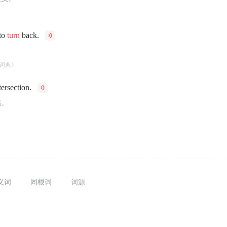
 to
turn
back.
。
词典》
tersection.
拐。
义词
同根词
词源