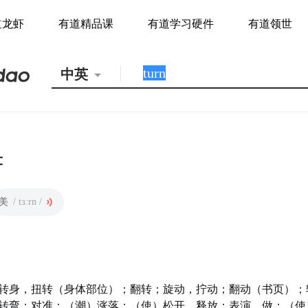
道龙虾
有道精品课
有道学习硬件
有道领世
中英
美
/ tɜːrn /
转身，扭转（身体部位）；翻转；旋动，拧动；翻动（书页）；
转弯；对准；（潮）涨落；（使）松开，释放；表演，做；（使