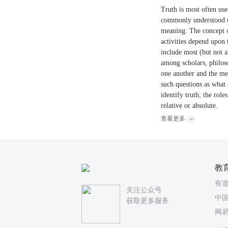
Truth is most often use
commonly understood opp
meaning. The concept o
activities depend upon 
include most (but not a
among scholars, philo
one another and the met
such questions as what 
identify truth; the rol
relative or absolute.
查看更多
教
有
关注公众号
中国
获取更多服务
网