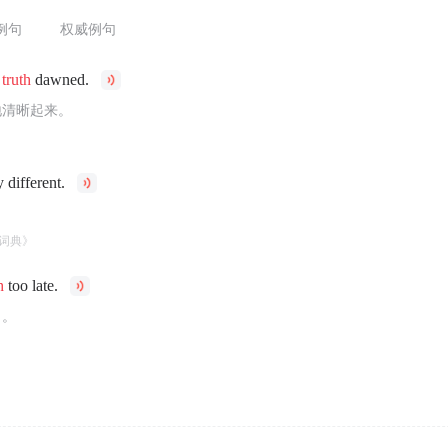
例句
权威例句
l
truth
dawned.
地清晰起来。
y different.
词典》
h
too late.
了。