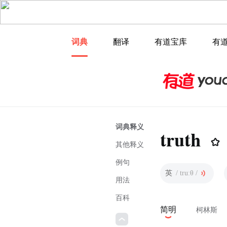
词典
翻译
有道宝库
有
词典释义
truth
其他释义
例句
英
/ truːθ /
用法
百科
简明
柯林斯