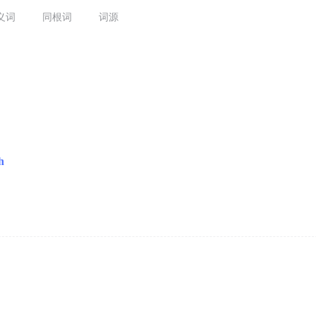
义词
同根词
词源
th