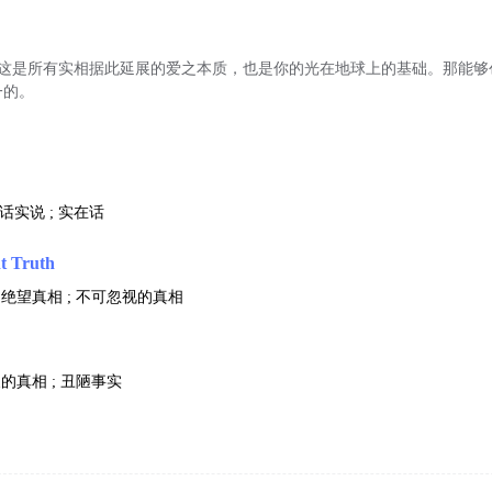
）：这是所有实相据此延展的爱之本质，也是你的光在地球上的基础。那能
一的。
实话实说 ; 实在话
t Truth
 绝望真相 ; 不可忽视的真相
h
陋的真相 ; 丑陋事实