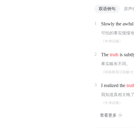
双语例句
原声
1
Slowly the awfu
可怕的事实慢慢
《牛津词典》
2
The
truth
is subtl
事实略有不同。
《柯林斯英汉双解大
3
I realized the
trut
我知道真相太晚
《牛津词典》
查看更多