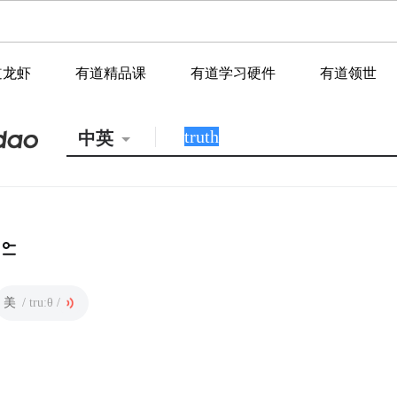
道龙虾
有道精品课
有道学习硬件
有道领世
中英
美
/ truːθ /