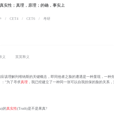
真实性；真理，原理；的确，事实上
中
/
CET4
/
CET6
/
考研
释义
英英释义
们应该理解列维纳斯的关键概念，即同他者之脸的遭遇是一种显现，一种
t）：“为了寻求
真理
，我已经建立了一种同一张可以自我担保的脸的关系，
。
a)的
真实性
(Truth)是不是果真?