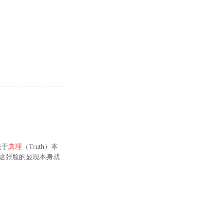
先于
真理
（Truth）本
这张脸的显现本身就