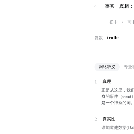
n.
事实，真相；
初中
/
高
truths
复数
网络释义
专业
1
真理
正是从这里，我
身的事件（even
是一个神圣的词
2
真实性
谁知道他数据(Dat