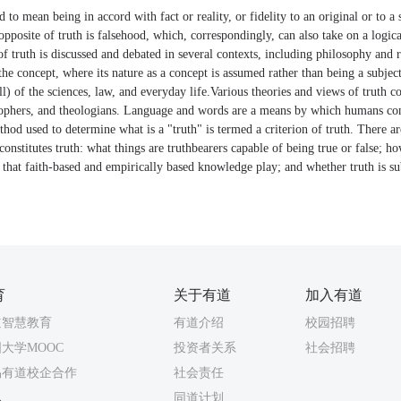
d to mean being in accord with fact or reality, or fidelity to an original or to a
osite of truth is falsehood, which, correspondingly, can also take on a logical,
f truth is discussed and debated in several contexts, including philosophy and
the concept, where its nature as a concept is assumed rather than being a subject
ll) of the sciences, law, and everyday life.Various theories and views of truth c
sophers, and theologians. Language and words are a means by which humans co
hod used to determine what is a "truth" is termed a criterion of truth. There ar
constitutes truth: what things are truthbearers capable of being true or false; h
es that faith-based and empirically based knowledge play; and whether truth is su
育
关于有道
加入有道
道智慧教育
有道介绍
校园招聘
大学MOOC
投资者关系
社会招聘
易有道校企合作
社会责任
同道计划