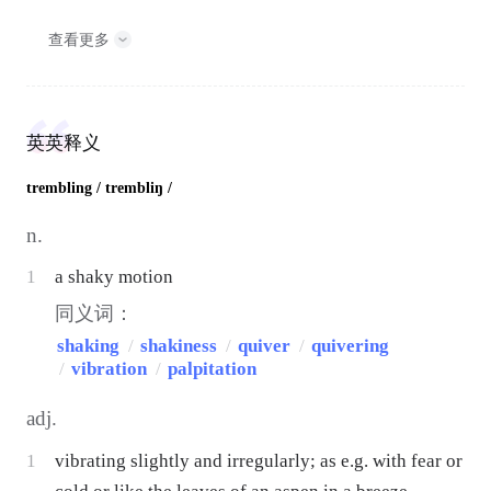
查看更多
英英释义
trembling
/ trembliŋ /
n.
1
a shaky motion
同义词：
shaking
/
shakiness
/
quiver
/
quivering
/
vibration
/
palpitation
adj.
1
vibrating slightly and irregularly; as e.g. with fear or