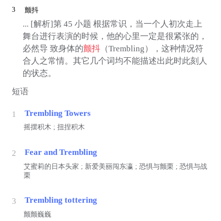
3
颤抖
... [解析]第 45 小题 根据常识，当一个人初次走上
舞台进行表演的时候，他的心里一定是很紧张的，
必然导 致身体的
颤抖
（Trembling），这种情况符
合人之常情。其它几个词均不能描述出此时此刻人
的状态。
短语
Trembling Towers
1
摇摆积木 ; 扭捏积木
Fear and Trembling
2
艾蜜莉的日本头家 ; 新爱美丽闯东瀛 ; 恐惧与颤栗 ; 恐惧与战
栗
Trembling tottering
3
颤颤巍巍