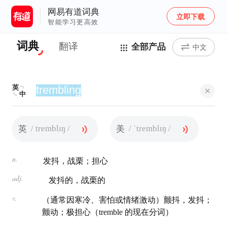
网易有道词典
立即下载
智能学习更高效
词典
翻译
全部产品
中文
英
中
/ tremblɪŋ /
/ ˈtremblɪŋ /
英
美
n.
发抖，战栗；担心
adj.
发抖的，战栗的
v.
（通常因寒冷、害怕或情绪激动）颤抖，发抖；
颤动；极担心（tremble 的现在分词）