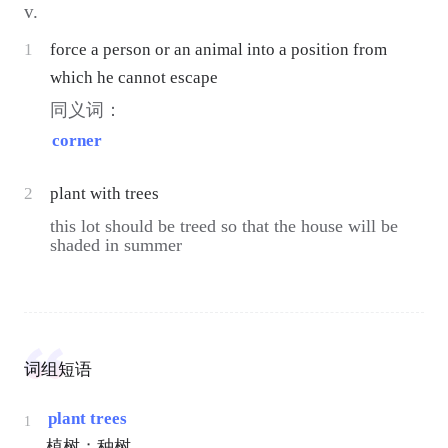
v.
1
force a person or an animal into a position from
which he cannot escape
同义词：
corner
2
plant with trees
this lot should be treed so that the house will be
shaded in summer
词组短语
plant trees
1
植树；种树