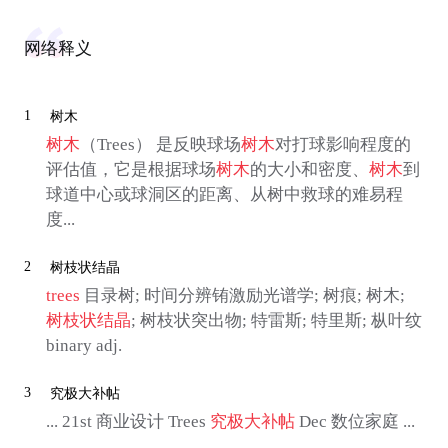
网络释义
1
树木
树木
（Trees） 是反映球场
树木
对打球影响程度的
评估值，它是根据球场
树木
的大小和密度、
树木
到
球道中心或球洞区的距离、从树中救球的难易程
度...
2
树枝状结晶
trees
目录树; 时间分辨铕激励光谱学; 树痕; 树木;
树枝状结晶
; 树枝状突出物; 特雷斯; 特里斯; 枞叶纹
binary adj.
3
究极大补帖
... 21st 商业设计 Trees
究极大补帖
Dec 数位家庭 ...