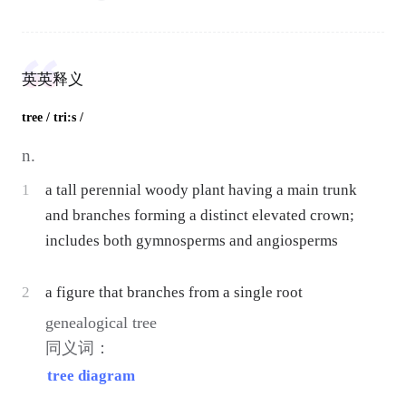
英英释义
tree
/ tri:s /
n.
1
a tall perennial woody plant having a main trunk
and branches forming a distinct elevated crown;
includes both gymnosperms and angiosperms
2
a figure that branches from a single root
genealogical tree
同义词：
tree diagram