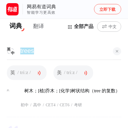
网易有道词典
立即下载
智能学习更高效
词典
翻译
全部产品
中文
英
中
/ triːz /
/ triːz /
英
美
n.
树木；[植]乔木；[化学]树状结构（tree 的复数）
初中
/
高中
/
CET4
/
CET6
/
考研