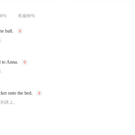
例句
权威例句
e ball.
娜。
l to Anna.
娜。
cket onto the bed.
丢到床上。