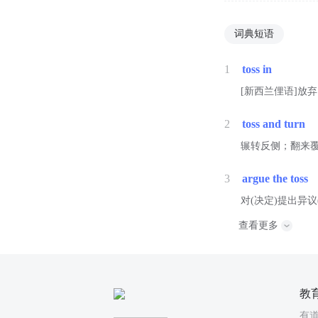
词典短语
1
toss in
[新西兰俚语]放
2
toss and turn
辗转反侧；翻来
3
argue the toss
对(决定)提出异
查看更多
教
有