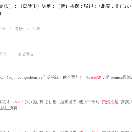
硬币）；（掷硬币）决定；（使）摇摆；猛甩；<北美，非正式>搜查
）
ET6
/
考研
/
GRE
释义
英英释义
ension（adj。comprehensive广泛的统一的全面的） ×
tossed
抛
，扔 bounce弹跳反
 我的宝贝
tossed
» (动) 抛, 投, 扔; 把...抛来抛去; 使上下摇动;
突然抬起
; 摇摆, 
这里跳过所有 ..