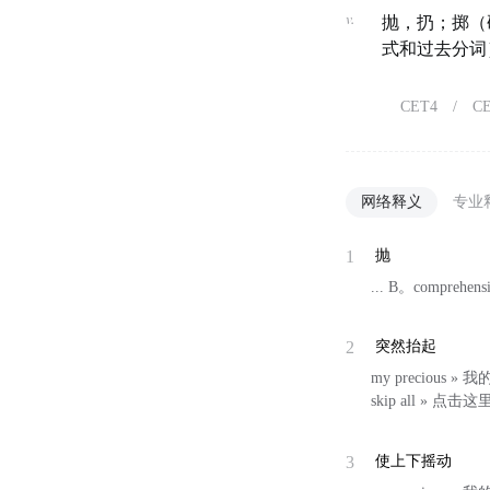
v.
抛，扔；掷（
式和过去分词
CET4
/
C
网络释义
专业
1
抛
... B。compreh
2
突然抬起
my precious »
skip all » 点击
3
使上下摇动