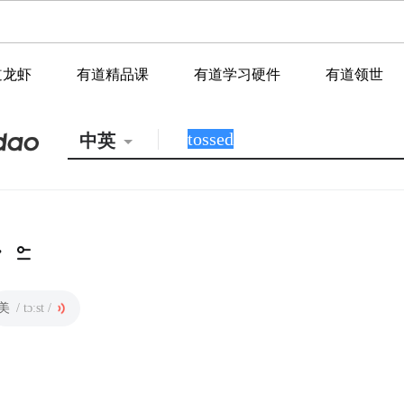
道龙虾
有道精品课
有道学习硬件
有道领世
中英
美
/ tɔːst /