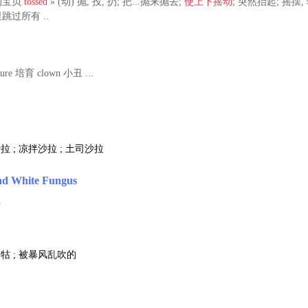
 我的宝贝
tossed
» (动) 抛, 投, 扔; 把...抛来抛去;
使上下摇动
; 突然抬起; 摇摆, 辗
这里跳过所有 ..
ture 培育 clown 小丑 ...
拉 ; 凉拌沙拉 ; 土司沙拉
nd White Fungus
耳
 牯 ; 被暴风乱吹的