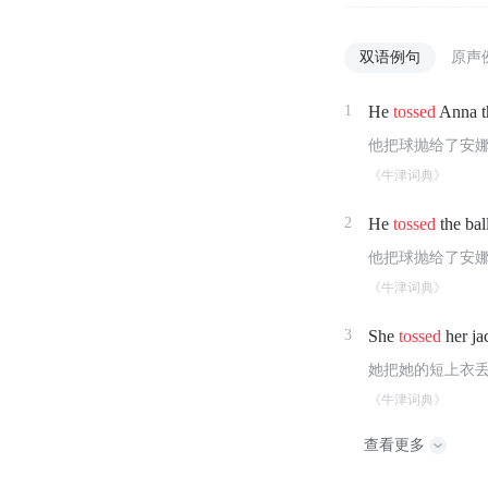
双语例句
原声
1
He
tossed
Anna th
他把球抛给了安
《牛津词典》
2
He
tossed
the bal
他把球抛给了安
《牛津词典》
3
She
tossed
her ja
她把她的短上衣
《牛津词典》
查看更多