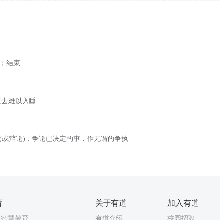
弃；结束
覆去难以入睡
议(或辩论)；争论已决定的事，作无谓的争执
育
关于有道
加入有道
道智慧教育
有道介绍
校园招聘