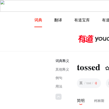
词典
翻译
有道宝库
有
词典释义
tossed
其他释义
例句
英
/ tɒst /
用法
简明
柯林斯