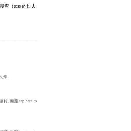
（toss 的过去
弹 ...
辗转, 颠簸 tap here to