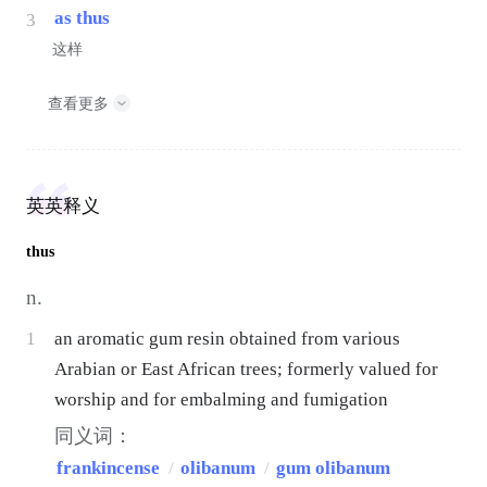
as thus
3
这样
查看更多
英英释义
thus
n.
1
an aromatic gum resin obtained from various
Arabian or East African trees; formerly valued for
worship and for embalming and fumigation
同义词：
frankincense
/
olibanum
/
gum olibanum