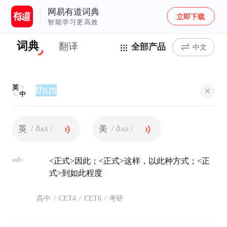
网易有道词典
立即下载
智能学习更高效
词典
翻译
全部产品
中文
英
中
/ ðʌs /
/ ðʌs /
英
美
adv.
<正式>因此；<正式>这样，以此种方式；<正
式>到如此程度
高中
/
CET4
/
CET6
/
考研