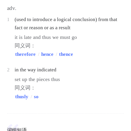
adv.
1
(used to introduce a logical conclusion) from that
fact or reason or as a result
it is late and thus we must go
同义词：
therefore
/
hence
/
thence
2
in the way indicated
set up the pieces thus
同义词：
thusly
/
so
词组短语