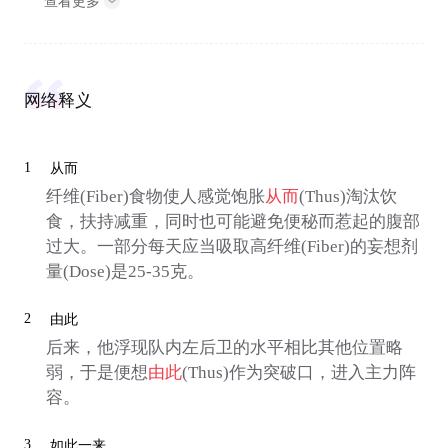
查看更多
网络释义
1
从而
纤维(Fiber)食物使人感觉饱胀
从而
(Thus)淘汰饮
食，扶持减重，同时也可能避免便秘而惹起的腹部
过大。一部分每天应当吸取高纤维(Fiber)的妄想剂
量(Dose)是25-35克。
2
由此
后来，他浮现队内左后卫的水平相比其他位置略
弱，于是便想
由此
(Thus)作为突破口，进入主力阵
容。
3
如此一来