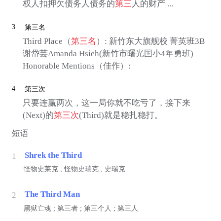
权人扣押欠债务人债务的
第三
人的财产 ...
3
第三名
Third Place（
第三名
）: 新竹东大旗舰校 菁英班3B
谢岱芸Amanda Hsieh(新竹市曙光国小4年勇班)
Honorable Mentions（佳作）:
4
第三次
只要连赢两次，这一局你就不吃亏了，接下来
(Next)的
第三次
(Third)就是稳扎稳打。
短语
Shrek the Third
1
怪物史莱克 ; 怪物史瑞克 ; 史瑞克
The Third Man
2
黑狱亡魂 ; 第三者 ; 第三个人 ; 第三人