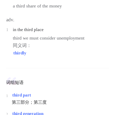
a third share of the money
adv.
1
in the third place
third we must consider unemployment
同义词：
thirdly
词组短语
third part
1
第三部分；第三度
third generation
2