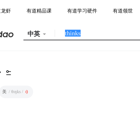
道龙虾
有道精品课
有道学习硬件
有道领世
中英
美
/ θɪŋks /