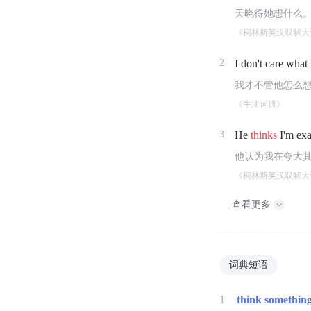
天晓得她想什么
《柯林斯英汉双解大
2
I don't care what
我才不管他怎么
《牛津词典》
3
He
thinks
I'm exa
他认为我在夸大
《柯林斯英汉双解大
查看更多
词典短语
1
think something