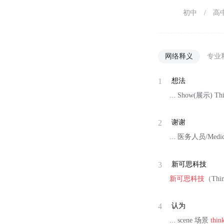
初中
/
高
网络释义
专业
1
想法
... Show(展示) Thi
2
谢谢
... 医务人员/Medic
3
新可思科技
新可思科技
（Th
4
认为
... scene 场景
thin