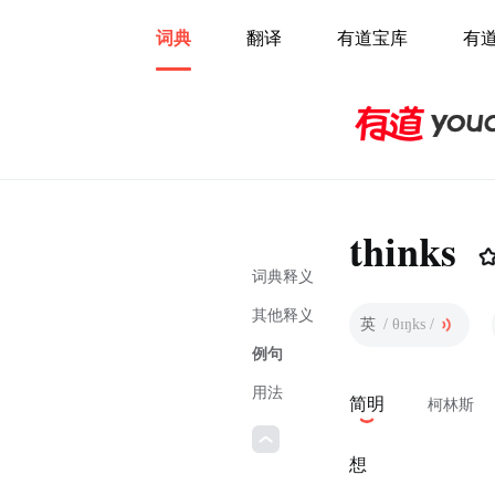
词典
翻译
有道宝库
有
thinks
词典释义
其他释义
英
/ θɪŋks /
例句
用法
简明
柯林斯
想