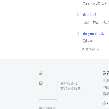
自命不凡,自以为了不起[亦
2
think of
记起，想起；考
3
do you think
你认为
查看更多
教
有
关注公众号
中国
获取更多服务
网
企
更多新动态