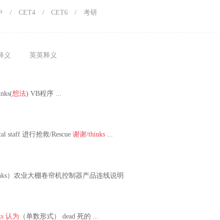
中
/
CET4
/
CET6
/
考研
释义
英英释义
nks(
想法
) VB程序 ...
al staff 进行抢救/Rescue
谢谢
/
thinks
...
inks）农业大棚卷帘机控制器产品连线说明
ks
认为
（单数形式） dead 死的 ...