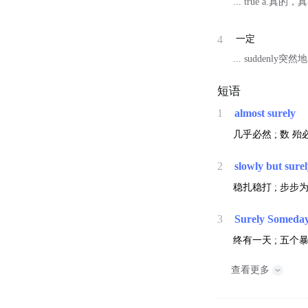
... true a.
4
一定
... suddenly突然
短语
1
almost surely
几乎必然 ;
数
殆必
2
slowly but sure
稳扎稳打 ; 步步为
3
Surely Someda
终有一天 ; 五个
查看更多