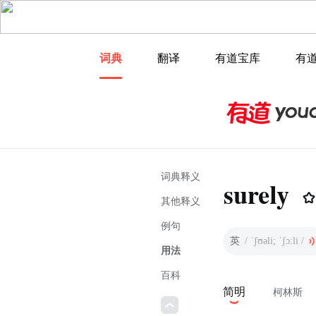
词典
翻译
有道宝库
有
词典释义
surely
其他释义
例句
英
/ ˈʃʊəli; ˈʃɔːli /
用法
百科
简明
柯林斯