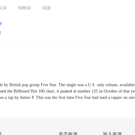
义词
同根词
词源
ly
的
le by British pop group Five Star. The single was a U.S. only release, availabl
sed the Billboard Hot 100 chart, it peaked at number 125 in October of that ye
s a rap by Junior P. This was the first time Five Star had used a rapper on one 
育
关于有道
加入有道