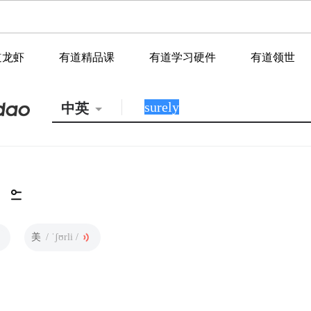
道龙虾
有道精品课
有道学习硬件
有道领世
中英
美
/ ˈʃʊrli /