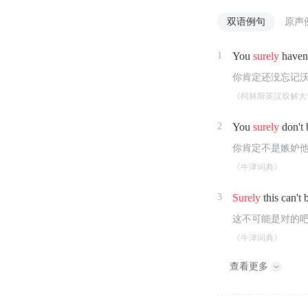
双语例句
原声
1
You
surely
haven'
你肯定还没忘记
《柯林斯英汉双解大
2
You
surely
don't 
你肯定不是嫉妒
《牛津词典》
3
Surely
this can't 
这不可能是对的
《牛津词典》
查看更多