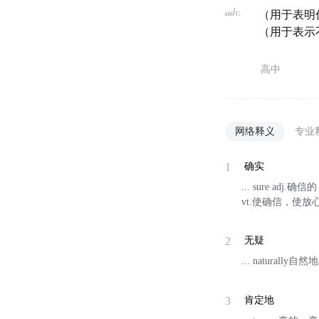
adv.
（用于表明
（用于表示
高中
网络释义
专业
1
确实
... sure a
vt.使确信，使放心
2
无疑
... naturally自然
3
肯定地