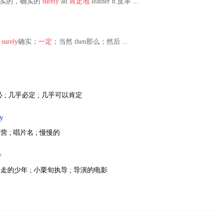
真的，真实的，确实的
surely
ad.
肯定地
leather n.皮革 ...
地
surely
确实；
一定
；当然 then那么；然后 ...
 ; 几乎必定 ; 几乎可以肯定
ly
营 ; 唱片名 ; 慢慢的
y
暴走的少年 ; 小栗旬执导 ; 导演的电影