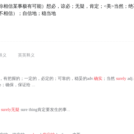
你相信某事极有可能）想必，谅必；无疑，肯定；<美>当然；绝
不相信）；自信地；稳当地
释义
英英释义
dj.确信的，有把握的；一定的，必定的；可靠的，稳妥的adv.
确实
；当然
surely
adj.
；确保，保证给 ...
地
surely
无疑
sure thing肯定要发生的事...