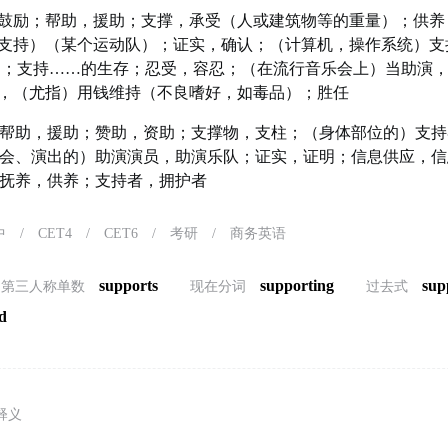
鼓励；帮助，援助；支撑，承受（人或建筑物等的重量）；供养
支持）（某个运动队）；证实，确认；（计算机，操作系统）支
 ；支持……的生存；忍受，容忍；（在流行音乐会上）当助演
，（尤指）用钱维持（不良嗜好，如毒品）；胜任
帮助，援助；赞助，资助；支撑物，支柱；（身体部位的）支持
会、演出的）助演演员，助演乐队；证实，证明；信息供应，信
抚养，供养；支持者，拥护者
中
/
CET4
/
CET6
/
考研
/
商务英语
supports
supporting
sup
第三人称单数
现在分词
过去式
d
释义