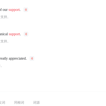
of our
support
.
予支持。
hnical
support
.
术支持。
reatly appreciated.
持。
义词
同根词
词源