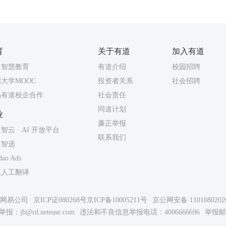
育
关于有道
加入有道
道智慧教育
有道介绍
校园招聘
大学MOOC
投资者关系
社会招聘
易有道校企合作
社会责任
同道计划
业
廉正举报
智云 · AI 开放平台
联系我们
道智选
dao Ads
道人工翻译
26网易公司
京ICP证080268号
京ICP备10005211号
京公网安备 1101080202
举报：
jb@rd.netease.com
违法和不良信息举报电话：4006666696
举报邮箱