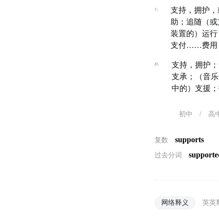
v.
支持，拥护，
助；追随（或
装置的）运行
支付……费用
n.
支持，拥护；
支承；（音乐
中的）支援；
初中
/
高
supports
复数
supporte
过去分词
网络释义
英英