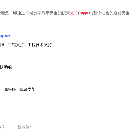
全理念，即通过无偿分享汽车安全知识来
支持
(
support
)整个社会的道路安
pport
障 ; 工程支持 ; 工程技术支持
; 扶助船
 ; 弹簧座 ; 弹簧支架
例句
权威例句