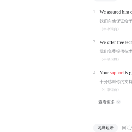
1
We assured him 
我们向他保证给
《牛津词典》
2
We offer free tec
我们免费提供技
《牛津词典》
3
Your
support
is g
十分感谢你的支
《牛津词典》
查看更多
词典短语
同近