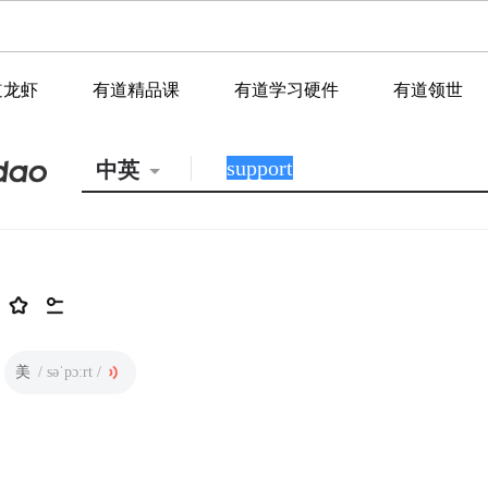
道龙虾
有道精品课
有道学习硬件
有道领世
中英
美
/ səˈpɔːrt /