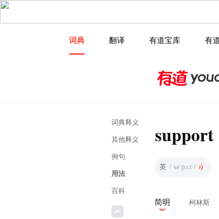
词典
翻译
有道宝库
有
词典释义
support
其他释义
例句
英
/ səˈpɔːt /
用法
百科
简明
柯林斯