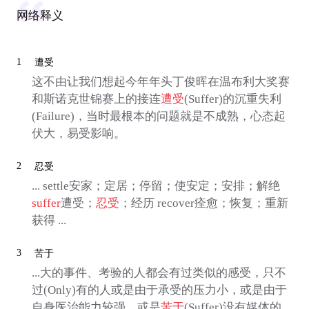
网络释义
1
遭受
这不由让我们想起今年年头丁俊晖在温布利大奖赛
和斯诺克世锦赛上的接连
遭受
(Suffer)的沉重失利
(Failure)，当时最根本的问题就是不成熟，心态起
伏大，易受影响。
2
忍受
... settle安家；定居；停留；使安定；安排；解绝
suffer
遭受；
忍受
；经历 recover痊愈；恢复；重新
获得 ...
3
苦于
...大的事件、考验的人都会有过类似的感受，只不
过(Only)有的人或是由于承受的压力小，或是由于
自身医治能力较强，或是
苦于
(Suffer)没有媒体的