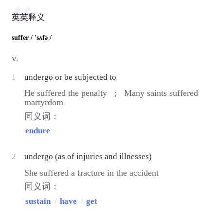
英英释义
suffer
/ 'sʌfə /
v.
1
undergo or be subjected to
He suffered the penalty ;
Many saints suffered
martyrdom
同义词：
endure
2
undergo (as of injuries and illnesses)
She suffered a fracture in the accident
同义词：
sustain
/
have
/
get