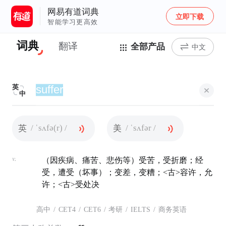
网易有道词典
立即下载
智能学习更高效
词典
翻译
全部产品
中文
英
中
/ ˈsʌfə(r) /
/ ˈsʌfər /
英
美
v.
（因疾病、痛苦、悲伤等）受苦，受折磨；经
受，遭受（坏事）；变差，变糟；<古>容许，允
许；<古>受处决
高中
/
CET4
/
CET6
/
考研
/
IELTS
/
商务英语