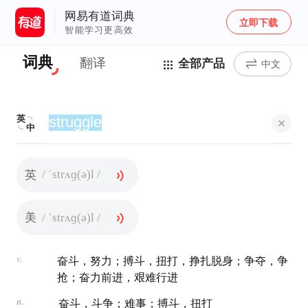
网易有道词典
立即下载
智能学习更高效
词典
翻译
全部产品
中文
英
中
/ ˈstrʌɡ(ə)l /
英
/ ˈstrʌɡ(ə)l /
美
v.
奋斗，努力；搏斗，扭打，挣扎脱身；争夺，争
抢；奋力前进，艰难行进
n.
奋斗，斗争；难事；搏斗，扭打