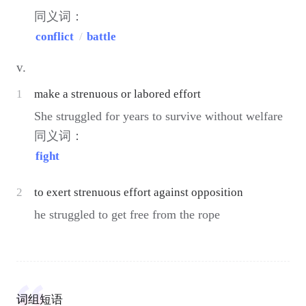
同义词：
conflict
/
battle
v.
1
make a strenuous or labored effort
She struggled for years to survive without welfare
同义词：
fight
2
to exert strenuous effort against opposition
he struggled to get free from the rope
词组短语