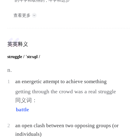
的斗争和取得的 ; 斗争和进步
查看更多
英英释义
struggle
/ 'strʌɡl /
n.
1
an energetic attempt to achieve something
getting through the crowd was a real struggle
同义词：
battle
2
an open clash between two opposing groups (or
individuals)