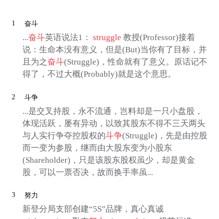
1
奋斗
...
奋斗
英语说法1：
struggle
教授(Professor)接着
说：生命本没有意义，但是(But)当你有了目标，并
且为之
奋斗
(Struggle)，性命就有了意义。原话记不
得了，不过大概(Probably)就是这个意思。
2
斗争
...是交叉持股，永不流通，岂料却是一只小盘股，
体现活跃，屡有异动，以致其股东不得不三天两头
与人实行争夺控股权的
斗争
(Struggle)，先是由控股
而一变为参股，继而由大股东变为小股东
(Shareholder)，只是该股东股权虽少，却是黄金
股，可以一票否决，故而换手率虽...
3
努力
新登分局支部创建“5S”品牌，真心真诚