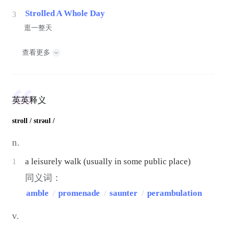
Strolled A Whole Day
3
逛一整天
查看更多
英英释义
stroll
/ strəul /
n.
1
a leisurely walk (usually in some public place)
同义词：
amble
/
promenade
/
saunter
/
perambulation
v.