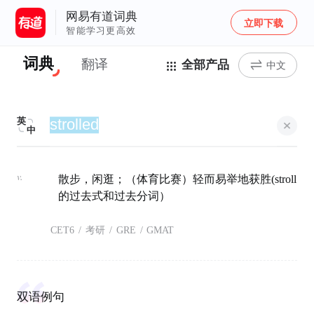
网易有道词典
立即下载
智能学习更高效
词典
翻译
全部产品
中文
英
中
v.
散步，闲逛；（体育比赛）轻而易举地获胜(stroll
的过去式和过去分词）
CET6
/
考研
/
GRE
/
GMAT
双语例句