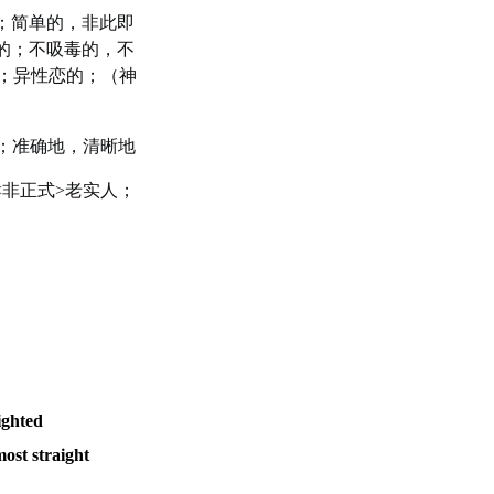
；简单的，非此即
的；不吸毒的，不
；异性恋的；（神
；准确地，清晰地
<非正式>老实人；
ighted
ost straight