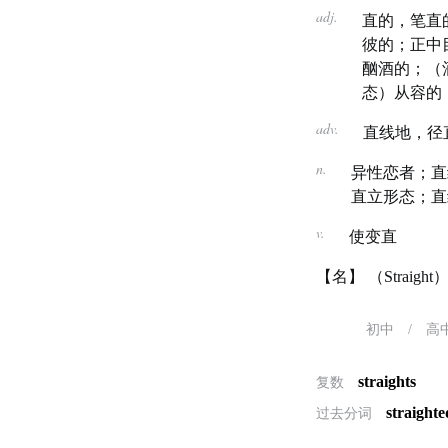
adj.
直的，笔直
彼的；正中
酗酒的；（
态）从容的
adv.
直线地，径
n.
异性恋者；直
直立形态；直
v.
使变直
【名】 （Straig
初中
/
高
straights
复数
straighte
过去分词