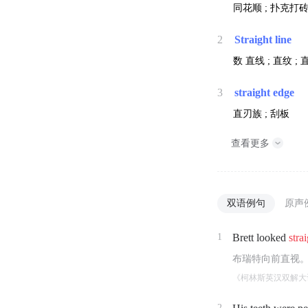
同花顺 ; 扑克打砖
2
Straight line
数
直线 ; 直纹 ;
3
straight edge
直刃族 ; 刮板
查看更多
双语例句
原声
1
Brett looked
stra
布瑞特向前直视
《柯林斯英汉双解大
2