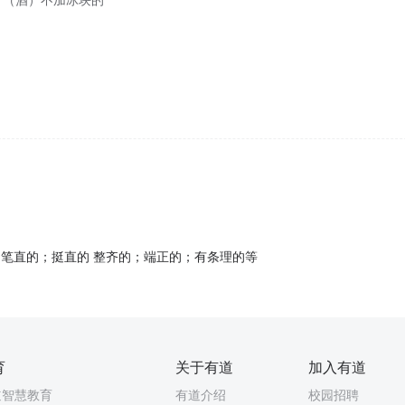
；（酒）不加冰块的
语中意为笔直的；挺直的 整齐的；端正的；有条理的等
育
关于有道
加入有道
道智慧教育
有道介绍
校园招聘