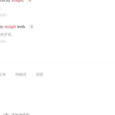
rfectly
straight
.
齐。
词典》
tty
straight
teeth.
齐的牙齿。
词典》
义词
同根词
词源