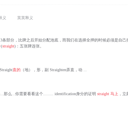
释义
英英释义
芦的3条部分，比牌之后开始分配池底，而我们在选择全押的时候必须是自己
子
(
straight
)：五张牌连张。
traight
直的
（地），形，副 Straighten弄直，动 ...
那么...你需要看看这个......... identification身分的证明
straight
马上
，立刻 