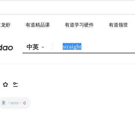
道龙虾
有道精品课
有道学习硬件
有道领世
中英
美
/ streɪt /