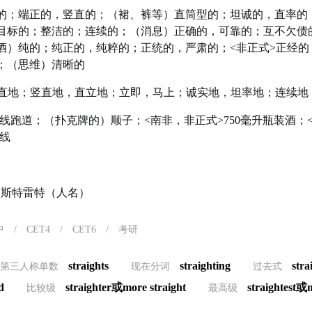
的；端正的，竖直的；（裙、裤等）直筒型的；坦诚的，直率的
目标的；整洁的；连续的；（消息）正确的，可靠的；互不欠债
酒）纯的；纯正的，纯粹的；正统的，严肃的；<非正式>正经的
；（思维）清晰的
直地；竖直地，直立地；立即，马上；诚实地，坦率地；连续地
线跑道；（扑克牌的）顺子；<南非，非正式>750毫升瓶装酒；
线
ht）斯特雷特（人名）
中
/
CET4
/
CET6
/
考研
straights
straighting
stra
第三人称单数
现在分词
过去式
d
straighter或more straight
straightest或m
比较级
最高级