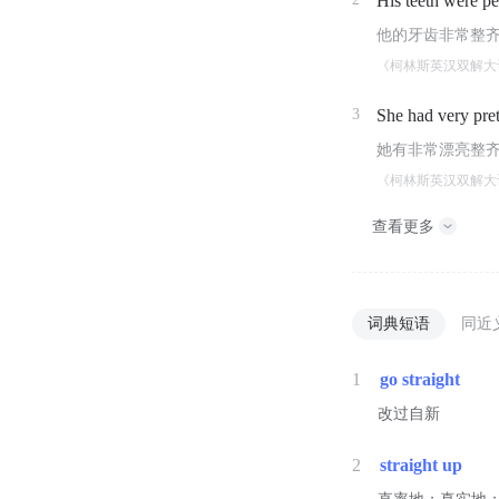
His teeth were pe
他的牙齿非常整
《柯林斯英汉双解大
3
She had very pre
她有非常漂亮整
《柯林斯英汉双解大
查看更多
词典短语
同近
1
go straight
改过自新
2
straight up