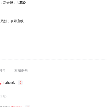
 ; 新金属 ; 共花逆
 直线法 ; 表示直线
例句
权威例句
ight
ahead.
。
词典》