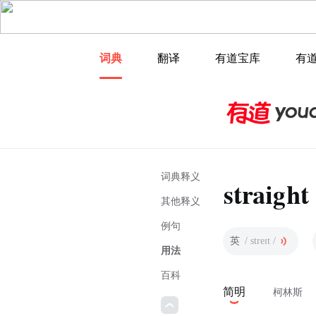
词典
翻译
有道宝库
有
词典释义
straight
其他释义
例句
英
/ streɪt /
用法
百科
简明
柯林斯