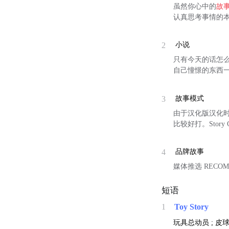
虽然你心中的
故
认真思考事情的
2
小说
只有今天的话怎
自己憧憬的东西
3
故事模式
由于汉化版汉化时
比较好打。Story
4
品牌故事
媒体推选 RECOM
短语
1
Toy Story
玩具总动员 ; 皮