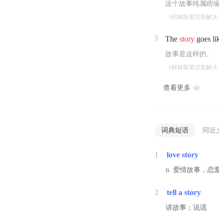
这个故事纯属瞎
《柯林斯英汉双解大
3
The
story
goes lik
故事是这样的。
《柯林斯英汉双解大
查看更多
词典短语
同近
1
love story
n. 爱情故事，恋
2
tell a story
讲故事；说谎