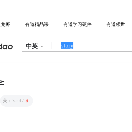
道龙虾
有道精品课
有道学习硬件
有道领世
中英
美
/ ˈstɔːri /