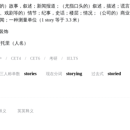
的）故事，叙述；新闻报道；（尤指口头的）叙述，描述；谎言
、戏剧等的）情节；纪事，史话；楼层；情况；（公司的）商业
一种测量单位（1 story 等于 3.3 米）
装饰
）斯托里（人名）
中
/
CET4
/
CET6
/
考研
/
IELTS
stories
storying
storied
三人称单数
现在分词
过去式
释义
英英释义