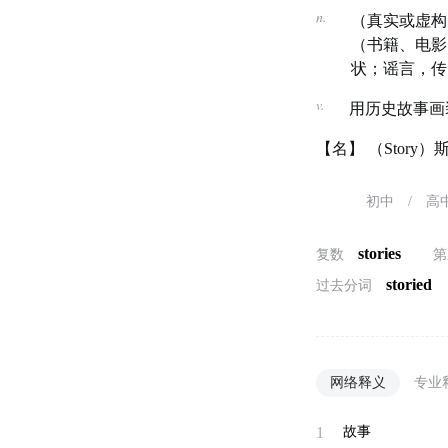
n.
（真实或虚构
（书籍、电影
状；谣言，传闻；
v.
用历史故事画
【名】 （Story
初中
/
高
stories
复数
第
storied
过去分词
网络释义
专业
1
故事