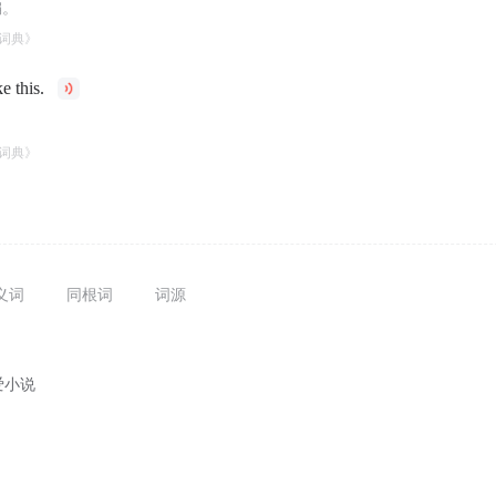
编。
词典》
e this.
词典》
义词
同根词
词源
爱小说