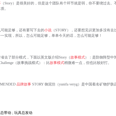
事
（Story）是很美好的，但是这个团队有个环节就是弱，你不要绕过去
本质。
么可能足够，还有要写下去的
小说
（STORY），还要想见识更加多没有
一一实现，所以，怎么可能足够，单单今天的话，怎么可能足够！
省去了部分模式，下面以英文版介绍Story（
故事模式
）：是防御阵型中
 Challenge（故事挑战模式）：比
故事模式
稍微难一点，但也比较好打。
MENDED
品牌故事
STORY 御泥坊（yunifa veryg）是中国着名矿物
球总带动 ; 玩具总发动