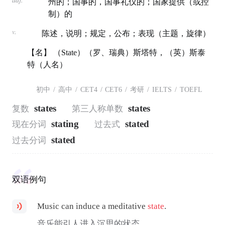
州的；国事的，国事礼仪的；国家提供（或控
制）的
v.
陈述，说明；规定，公布；表现（主题，旋律）
【名】 （State）（罗、瑞典）斯塔特，（英）斯泰
特（人名）
初中
/
高中
/
CET4
/
CET6
/
考研
/
IELTS
/
TOEFL
states
states
复数
第三人称单数
stating
stated
现在分词
过去式
stated
过去分词
双语例句
Music can induce a meditative
state
.
音乐能引人进入沉思的状态。