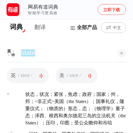
网易有道词典
立即下载
智能学习更高效
词典
翻译
全部产品
中文
英
中
/ steɪt /
/ steɪt /
英
美
n.
状态，状况；紧张，焦虑；政府；国家；州，
邦；<非正式>美国（the States）；国事礼仪，隆
重仪式；（物质的）形态，态；（物理学）量子
态；泽西、根西和奥尔德尼三岛的立法机关（the
States）；压印，印图；受公众瞻仰和吊唁
adj.