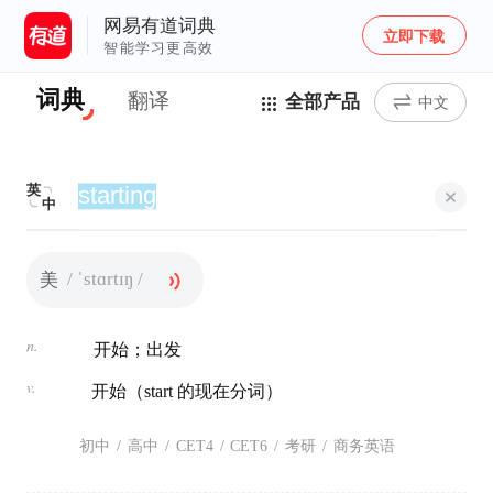
网易有道词典
立即下载
智能学习更高效
词典
翻译
全部产品
中文
英
中
/ ˈstɑrtɪŋ /
美
n.
开始；出发
v.
开始（start 的现在分词）
初中
/
高中
/
CET4
/
CET6
/
考研
/
商务英语