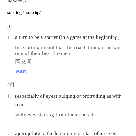
英英释义
starting
/ 'sta:tiŋ /
n.
1
a turn to be a starter (in a game at the beginning)
his starting meant that the coach thought he was
one of their best linemen
同义词：
start
adj.
1
(especially of eyes) bulging or protruding as with
fear
with eyes starting from their sockets
2
appropriate to the beginning or start of an event