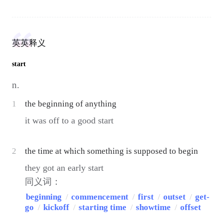
英英释义
start
n.
1
the beginning of anything
it was off to a good start
2
the time at which something is supposed to begin
they got an early start
同义词：
beginning
/
commencement
/
first
/
outset
/
get-
go
/
kickoff
/
starting time
/
showtime
/
offset