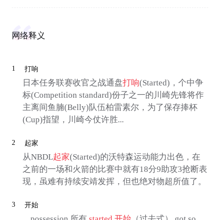
网络释义
1
打响
日本任务联赛收官之战通盘
打响
(Started)，个中争
标(Competition standard)份子之一的川崎先锋将作
主离间鱼腩(Belly)队伍柏雷素尔，为了保存捧杯
(Cup)指望，川崎今仗许胜...
2
起家
从NBDL
起家
(Started)的沃特森运动能力出色，在
之前的一场和火箭的比赛中就有18分9助攻3抢断表
现，虽难有持续安靖发挥，但也绝对物超所值了。
3
开始
... possession 所有
started
开始
（过去式） got so