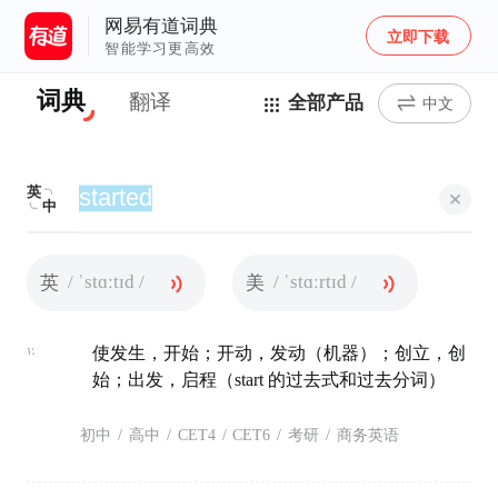
网易有道词典
立即下载
智能学习更高效
词典
翻译
全部产品
中文
英
中
/ ˈstɑːtɪd /
/ ˈstɑːrtɪd /
英
美
v.
使发生，开始；开动，发动（机器）；创立，创
始；出发，启程（start 的过去式和过去分词）
初中
/
高中
/
CET4
/
CET6
/
考研
/
商务英语