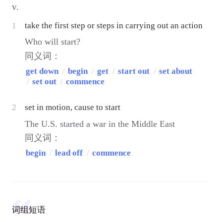
v.
1
take the first step or steps in carrying out an action
Who will start?
同义词：
get down
/
begin
/
get
/
start out
/
set about
/
set out
/
commence
2
set in motion, cause to start
The U.S. started a war in the Middle East
同义词：
begin
/
lead off
/
commence
词组短语